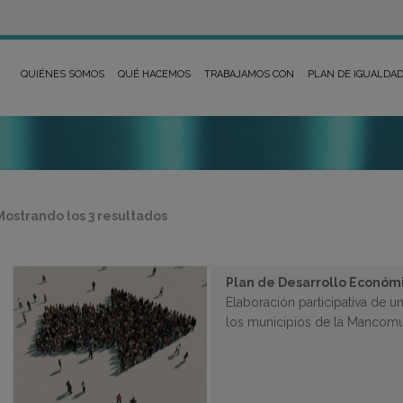
QUIÉNES SOMOS
QUÉ HACEMOS
TRABAJAMOS CON
PLAN DE IGUALDA
Ordenado
Mostrando los 3 resultados
por
los
últimos
Plan de Desarrollo Económi
Elaboración participativa de 
los municipios de la Mancomu