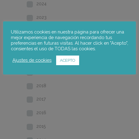
2024
2023
2022
Utilizamos cookies en nuestra página para ofrecer una
mejor experiencia de navegación recordando tus
preferencias en futuras visitas. Al hacer click en "Acepto",
2021
consientes el uso de TODAS las cookies.
2020
Ajustes de cookies
ACEPTO
2019
2018
2017
2016
2015