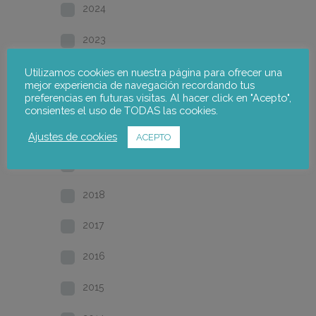
2024
2023
2022
Utilizamos cookies en nuestra página para ofrecer una
mejor experiencia de navegación recordando tus
preferencias en futuras visitas. Al hacer click en "Acepto",
2021
consientes el uso de TODAS las cookies.
2020
Ajustes de cookies
ACEPTO
2019
2018
2017
2016
2015