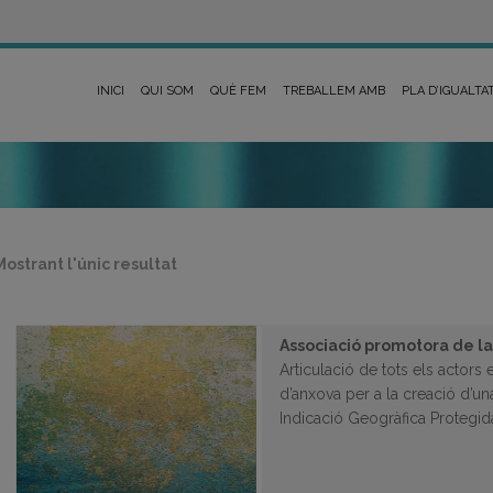
INICI
QUI SOM
QUÈ FEM
TREBALLEM AMB
PLA D’IGUALTA
Mostrant l'únic resultat
Associació promotora de la
Articulació de tots els actors
d’anxova per a la creació d’u
Indicació Geogràfica Protegid