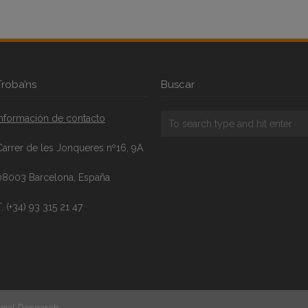
Troba’ns
Buscar
Información de contacto
Carrer de les Jonqueres nº16, 9A
08003 Barcelona, España
. (+34) 93 315 21 47
cial Research