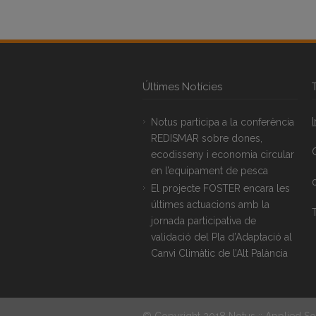
Últimes Notícies
Notus participa a la conferència
REDISMAR sobre dones,
ecodisseny i economia circular
en l’equipament de pesca
El projecte FOSTER encara les
últimes actuacions amb la
T
jornada participativa de
validació del Pla d’Adaptació al
Canvi Climàtic de l’Alt Palància
© Copyright 2018 Notus :: Applied So