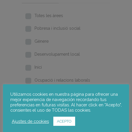
Totes les àrees
Pobresa i inclusió social
Gènere
Desenvolupament local
Inici
Ocupació i relacions laborals
Formació i qualificació
Utilizamos cookies en nuestra página para ofrecer una
mejor experiencia de navegación recordando tus
preferencias en futuras visitas. Al hacer click en "Acepto",
2026
consientes el uso de TODAS las cookies.
2025
Ajustes de cookies
ACEPTO
2024