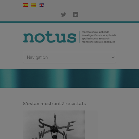
Ordenat
S'estan mostrant 2 resultats
per
més
recent