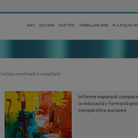
INICI
QUI SOM
QUÈ FEM
TREBALLEM AMB
PLA D’IGUALTA
Ordenat
S'estan mostrant 2 resultats
per
més
recent
Informe espanyol comparat
la educació y formació pro
comparativa europea