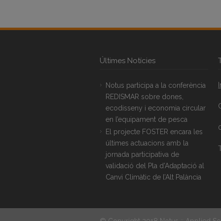
Últimes Notícies
Notus participa a la conferència
REDISMAR sobre dones,
ecodisseny i economia circular
en l’equipament de pesca
El projecte FOSTER encara les
últimes actuacions amb la
T
jornada participativa de
validació del Pla d’Adaptació al
Canvi Climàtic de l’Alt Palància
© Copyright 2018 Notus :: Applied So