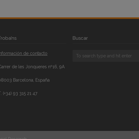
Troba’ns
Buscar
Información de contacto
Carrer de les Jonqueres nº16, 9A
08003 Barcelona, España
. (+34) 93 315 21 47
cial Research