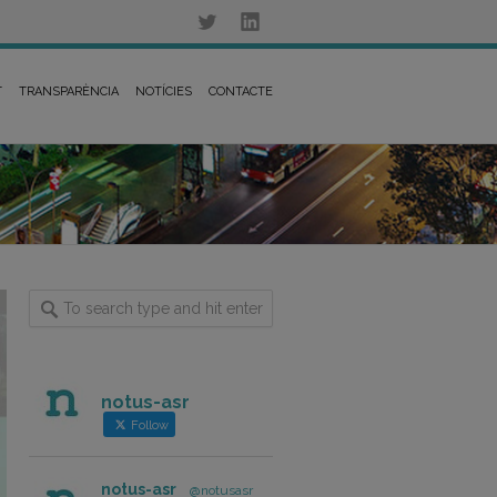
T
TRANSPARÈNCIA
NOTÍCIES
CONTACTE
notus-asr
Follow
notus-asr
@notusasr