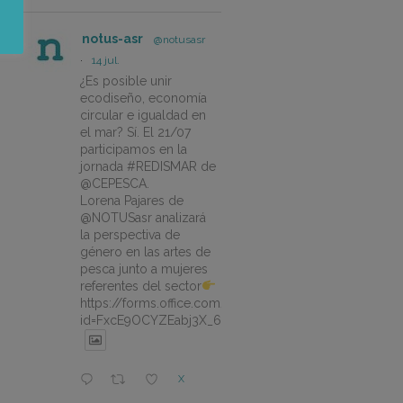
notus-asr
@notusasr
·
14 jul.
¿Es posible unir
ecodiseño, economía
circular e igualdad en
el mar? Sí. El 21/07
participamos en la
jornada #REDISMAR de
@CEPESCA.
Lorena Pajares de
@NOTUSasr analizará
la perspectiva de
género en las artes de
pesca junto a mujeres
referentes del sector
https://forms.office.com/pages/responsepage.aspx?
id=FxcE9OCYZEabj3X_6ZSyEJLlhcCnV5BFtDYAM7ta
X