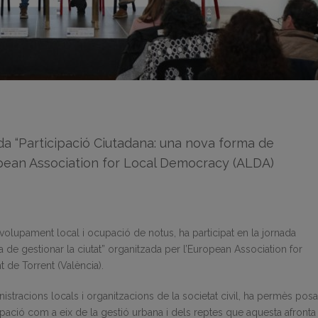
a “Participació Ciutadana: una nova forma de
ropean Association for Local Democracy (ALDA)
volupament local i ocupació de notus, ha participat en la jornada
a de gestionar la ciutat” organitzada per l’European Association for
 de Torrent (València).
istracions locals i organitzacions de la societat civil, ha permès posa
ipació com a eix de la gestió urbana i dels reptes que aquesta afronta