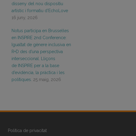
disseny del nou dispositiu
artístic i formatiu d’EchoLove
16 juny, 2026
Notus participa en Brussel·les
en INSPIRE 2nd Conference:
Igualtat de gènere inclusiva en
R+D des d’una perspectiva
interseccional. Lliçons
de INSPIRE per a la base
d’evidència, la pràctica i les
polítiques.
25 maig, 2026
Política de privacitat