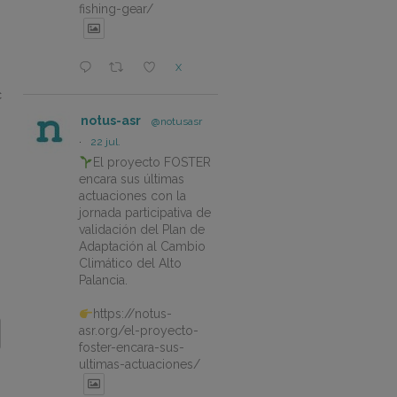
fishing-gear/
X
c
notus-asr
@notusasr
·
22 jul.
El proyecto FOSTER
encara sus últimas
actuaciones con la
jornada participativa de
validación del Plan de
Adaptación al Cambio
Climático del Alto
Palancia.
https://notus-
asr.org/el-proyecto-
foster-encara-sus-
ultimas-actuaciones/