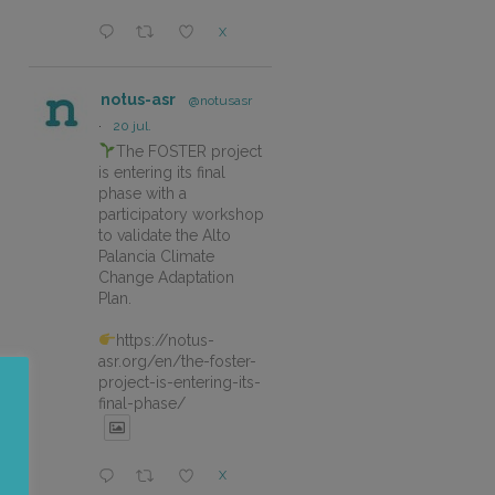
X
notus-asr
@notusasr
·
20 jul.
The FOSTER project
is entering its final
phase with a
participatory workshop
to validate the Alto
Palancia Climate
Change Adaptation
Plan.
https://notus-
asr.org/en/the-foster-
project-is-entering-its-
final-phase/
X