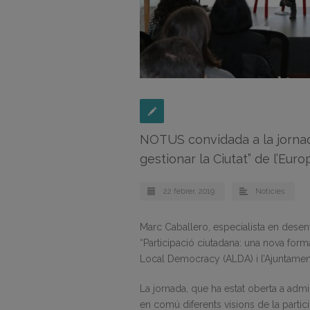
NOTUS convidada a la jornad
gestionar la Ciutat” de l’Eu
22 febrer, 2019
Noticies
Marc Caballero, especialista en desen
“Participació ciutadana: una nova form
Local Democracy (ALDA) i l’Ajuntament
La jornada, que ha estat oberta a admin
en comú diferents visions de la partic