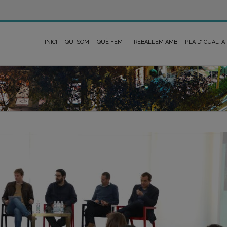
INICI
QUI SOM
QUÈ FEM
TREBALLEM AMB
PLA D’IGUALTA