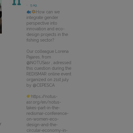
·
5 ag.
How can we
integrate gender
perspective into
innovation and eco-
design projects in the
fishing sector?
Our colleague Lorena
Pajares, from
@NOTUSasr , adressed
this cuestion during the
REDISMAR online event
organized on 21st july
by @CEPESCA
https://notus-
asr.org/en/notus-
takes-part-in-the-
redismar-conference-
on-women-eco-
r
design-and-the-
circular-economy-in-