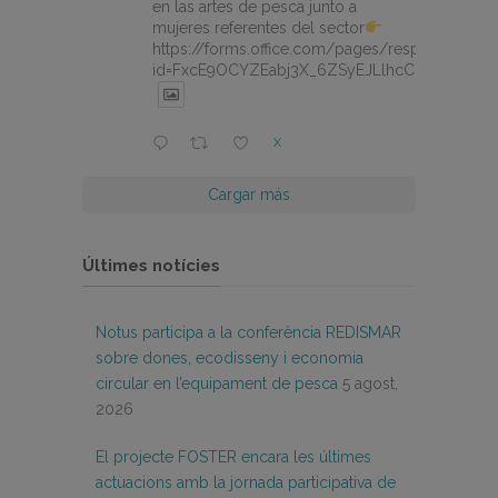
en las artes de pesca junto a
mujeres referentes del sector
https://forms.office.com/pages/responsepage.
id=FxcE9OCYZEabj3X_6ZSyEJLlhcCnV5BFtDY
X
Cargar más
Últimes notícies
Notus participa a la conferència REDISMAR
sobre dones, ecodisseny i economia
circular en l’equipament de pesca
5 agost,
2026
El projecte FOSTER encara les últimes
actuacions amb la jornada participativa de