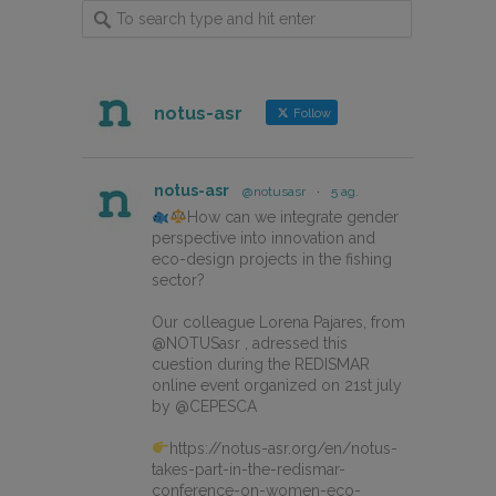
notus-asr
Follow
notus-asr
@notusasr
·
5 ag.
How can we integrate gender
perspective into innovation and
eco-design projects in the fishing
sector?
Our colleague Lorena Pajares, from
@NOTUSasr , adressed this
cuestion during the REDISMAR
online event organized on 21st july
by @CEPESCA
https://notus-asr.org/en/notus-
takes-part-in-the-redismar-
conference-on-women-eco-