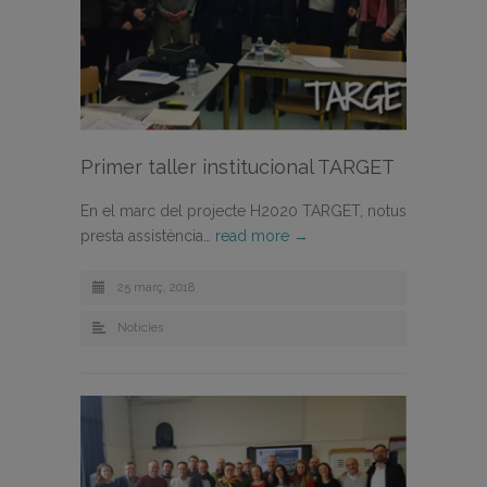
Primer taller institucional TARGET
En el marc del projecte H2020 TARGET, notus
presta assistència…
read more →
25 març, 2018
Noticies