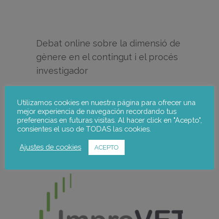
Debat online sobre la dimensió de
gènere en el contingut i el procés
investigador
Debat en xarxa els dies 7 i 8 de juliol…
read more →
Utilizamos cookies en nuestra página para ofrecer una
mejor experiencia de navegación recordando tus
preferencias en futuras visitas. Al hacer click en "Acepto",
16 abril, 2016
consientes el uso de TODAS las cookies.
Noticies
Ajustes de cookies
ACEPTO