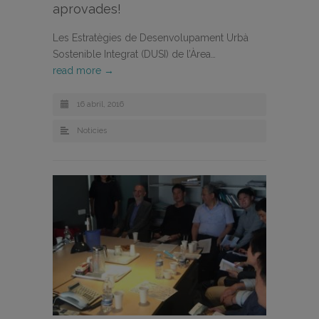
aprovades!
Les Estratègies de Desenvolupament Urbà
Sostenible Integrat (DUSI) de l’Àrea…
read more →
16 abril, 2016
Noticies