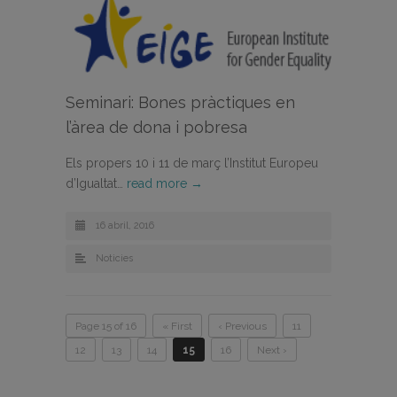
Seminari: Bones pràctiques en
l’àrea de dona i pobresa
Els propers 10 i 11 de març l’Institut Europeu
d’Igualtat…
read more →
16 abril, 2016
Noticies
Page 15 of 16
« First
‹ Previous
11
12
13
14
15
16
Next ›