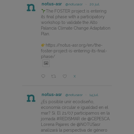
notus-asr
@notusasr
·
20 jul.
The FOSTER project is entering
its final phase with a participatory
workshop to validate the Alto
Palancia Climate Change Adaptation
Plan.
https://notus-asr.org/en/the-
foster-project-is-entering-its-final-
phase/
X
notus-asr
@notusasr
·
14 jul.
¿Es posible unir ecodiseño,
economía circular e igualdad en el
mar? Sí. El 21/07 participamos en la
jornada #REDISMAR de @CEPESCA.
Lorena Pajares de @NOTUSasr
analizará la perspectiva de género