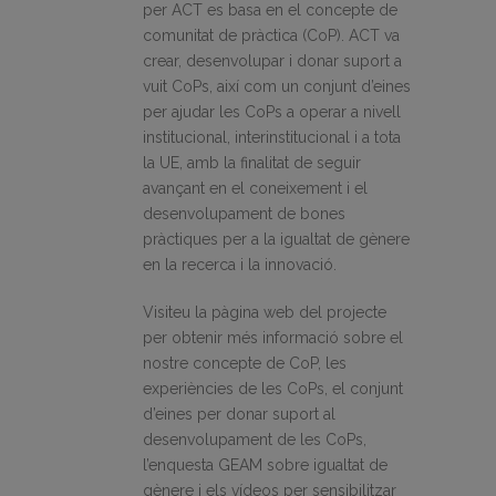
per ACT es basa en el concepte de
comunitat de pràctica (CoP). ACT va
crear, desenvolupar i donar suport a
vuit CoPs, així com un conjunt d’eines
per ajudar les CoPs a operar a nivell
institucional, interinstitucional i a tota
la UE, amb la finalitat de seguir
avançant en el coneixement i el
desenvolupament de bones
pràctiques per a la igualtat de gènere
en la recerca i la innovació.
Visiteu la pàgina web del projecte
per obtenir més informació sobre el
nostre concepte de CoP, les
experiències de les CoPs, el conjunt
d’eines per donar suport al
desenvolupament de les CoPs,
l’enquesta GEAM sobre igualtat de
gènere i els vídeos per sensibilitzar