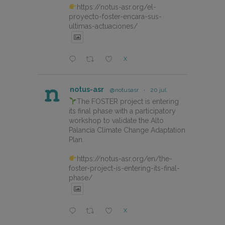
https://notus-asr.org/el-
proyecto-foster-encara-sus-
ultimas-actuaciones/
X
notus-asr
@notusasr
·
20 jul.
The FOSTER project is entering
its final phase with a participatory
workshop to validate the Alto
Palancia Climate Change Adaptation
Plan.
https://notus-asr.org/en/the-
foster-project-is-entering-its-final-
phase/
X