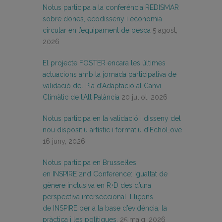
Notus participa a la conferència REDISMAR
sobre dones, ecodisseny i economia
circular en l’equipament de pesca
5 agost,
2026
El projecte FOSTER encara les últimes
actuacions amb la jornada participativa de
validació del Pla d’Adaptació al Canvi
Climàtic de l’Alt Palància
20 juliol, 2026
Notus participa en la validació i disseny del
nou dispositiu artístic i formatiu d’EchoLove
16 juny, 2026
Notus participa en Brussel·les
en INSPIRE 2nd Conference: Igualtat de
gènere inclusiva en R+D des d’una
perspectiva interseccional. Lliçons
de INSPIRE per a la base d’evidència, la
pràctica i les polítiques.
25 maig, 2026