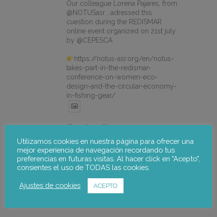
Our colleague Lorena Pajares, from
@NOTUSasr , adressed this
cuestion during the REDISMAR
online event organized on 21st july
by @CEPESCA
https://notus-asr.org/en/notus-
takes-part-in-the-redismar-
conference-on-women-eco-
design-and-the-circular-economy-
in-fishing-gear/
X
Utilizamos cookies en nuestra página para ofrecer una
mejor experiencia de navegación recordando tus
notus-asr
@notusasr
·
22 jul.
preferencias en futuras visitas. Al hacer click en "Acepto",
consientes el uso de TODAS las cookies.
El proyecto FOSTER encara sus
últimas actuaciones con la jornada
Ajustes de cookies
ACEPTO
participativa de validación del Plan
de Adaptación al Cambio Climático
del Alto Palancia.