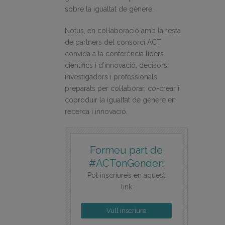
sobre la igualtat de gènere.
Notus, en col·laboració amb la resta
de partners del consorci ACT
convida a la conferència líders
científics i d’innovació, decisors,
investigadors i professionals
preparats per col·laborar, co-crear i
coproduir la igualtat de gènere en
recerca i innovació.
Formeu part de
#ACTonGender!
Pot inscriure’s en aquest
link:
Vull inscriure