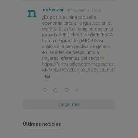
notus-asr
@notusasr
·
14 jul.
¿Es posible unir ecodiseño,
economía circular e igualdad en el
mar? Sí. El 21/07 participamos en la
jornada #REDISMAR de @CEPESCA.
Lorena Pajares de @NOTUSasr
analizará la perspectiva de género
en las artes de pesca junto a
mujeres referentes del sector
https://forms.office.com/pages/responsepage.
id=FxcE9OCYZEabj3X_6ZSyEJLlhcCnV5BFtDY
X
Cargar más
Últimes notícies