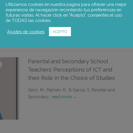
Utilizamos cookies en nuestra página para ofrecer una mejor
experiencia de navegación recordando tus preferencias en
Serra Pardo, J.A Intervención en el Foro
futuras visitas. Al hacer click en "Acepto", consientes el uso
sobre Gestión Integral de…
read more →
de TODAS las cookies.
Ajustes de cookies
ACEPTO
Parental and Secondary School
Teachers’ Perceptions of ICT and
their Role in the Choice of Studies
Sáinz, M., Palmén, R., & Garcia, S. Parental and
Secondary…
read more →