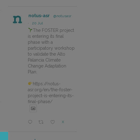
notus-asr
@notusasr
·
20 Jul
The FOSTER project
is entering its final
phase with a
participatory workshop
to validate the Alto
Palancia Climate
Change Adaptation
Plan.
https://notus-
asr.org/en/the-foster-
project-is-entering-its-
final-phase/
X