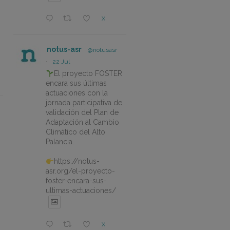
X
notus-asr
@notusasr
·
22 Jul
El proyecto FOSTER
encara sus últimas
actuaciones con la
jornada participativa de
validación del Plan de
Adaptación al Cambio
Climático del Alto
Palancia.
https://notus-
asr.org/el-proyecto-
foster-encara-sus-
ultimas-actuaciones/
X