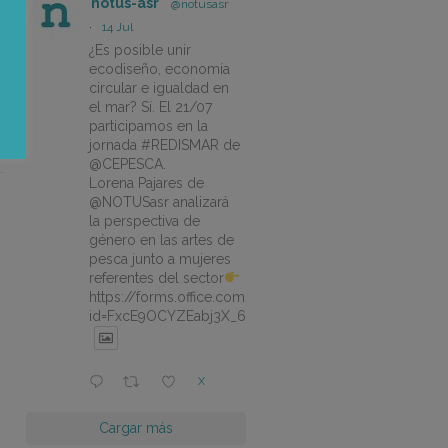
notus-asr
@notusasr
·
14 Jul
¿Es posible unir
ecodiseño, economía
circular e igualdad en
el mar? Sí. El 21/07
participamos en la
jornada #REDISMAR de
@CEPESCA.
Lorena Pajares de
@NOTUSasr analizará
la perspectiva de
género en las artes de
pesca junto a mujeres
referentes del sector
https://forms.office.com/pages/responsepage.aspx?
id=FxcE9OCYZEabj3X_6ZSyEJLlhcCnV5BFtDYAM7ta
X
Cargar más