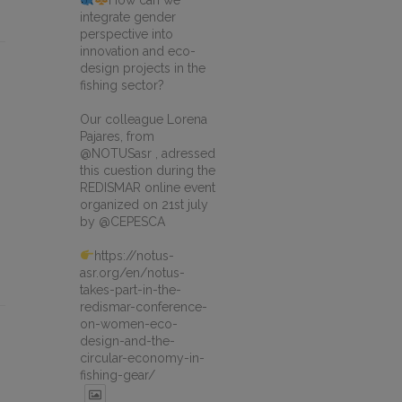
How can we
integrate gender
perspective into
innovation and eco-
design projects in the
fishing sector?
Our colleague Lorena
Pajares, from
@NOTUSasr , adressed
this cuestion during the
REDISMAR online event
organized on 21st july
by @CEPESCA
https://notus-
asr.org/en/notus-
takes-part-in-the-
redismar-conference-
on-women-eco-
design-and-the-
circular-economy-in-
fishing-gear/