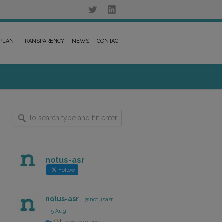
 PLAN
TRANSPARENCY
NEWS
CONTACT
notus-asr
Follow
notus-asr
@notusasr
·
5 Aug