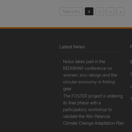
Page 1 of 4
1
2
3
4
Latest News
Notus takes part in the
REDISMAR conference on
women, eco-design and the
circular economy in fishing
gear
The FOSTER project is entering
T
its final phase with a
participatory workshop to
validate the Alto Palancia
Climate Change Adaptation Plan