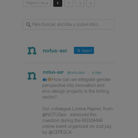
Página 1 de 4
1
2
3
4
notus-asr
Seguir
notus-asr
@notusasr
·
5 Ago
How can we integrate gender
perspective into innovation and
eco-design projects in the fishing
sector?
Our colleague Lorena Pajares, from
@NOTUSasr , adressed this
cuestion during the REDISMAR
online event organized on 21st july
by @CEPESCA