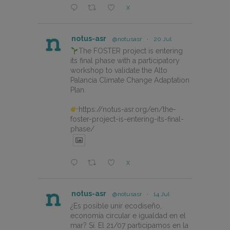
X
notus-asr
@notusasr
·
20 Jul
The FOSTER project is entering
its final phase with a participatory
workshop to validate the Alto
Palancia Climate Change Adaptation
Plan.
https://notus-asr.org/en/the-
foster-project-is-entering-its-final-
phase/
X
notus-asr
@notusasr
·
14 Jul
¿Es posible unir ecodiseño,
economía circular e igualdad en el
mar? Sí. El 21/07 participamos en la