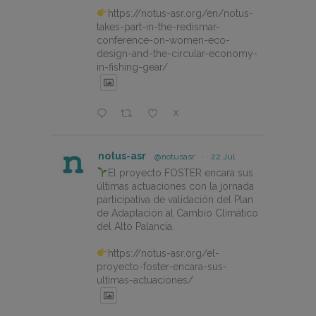
https://notus-asr.org/en/notus-
takes-part-in-the-redismar-
conference-on-women-eco-
design-and-the-circular-economy-
in-fishing-gear/
X
notus-asr
@notusasr
·
22 Jul
El proyecto FOSTER encara sus
últimas actuaciones con la jornada
participativa de validación del Plan
de Adaptación al Cambio Climático
del Alto Palancia.
https://notus-asr.org/el-
proyecto-foster-encara-sus-
ultimas-actuaciones/