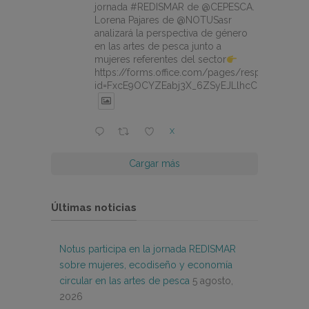
jornada #REDISMAR de @CEPESCA.
Lorena Pajares de @NOTUSasr
analizará la perspectiva de género
en las artes de pesca junto a
mujeres referentes del sector
https://forms.office.com/pages/responsepage.
id=FxcE9OCYZEabj3X_6ZSyEJLlhcCnV5BFtDY
X
Cargar más
Últimas noticias
Notus participa en la jornada REDISMAR
sobre mujeres, ecodiseño y economía
circular en las artes de pesca
5 agosto,
2026