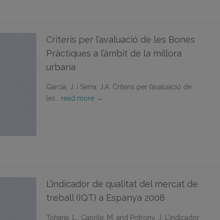
Criteris per l’avaluació de les Bones
Pràctiques a l’àmbit de la millora
urbana
Garcia, J. i Serra, J.A. Criteris per l’avaluació de
les…
read more →
L’indicador de qualitat del mercat de
treball (IQT) a Espanya 2008
Toharia, L., Caprile, M. and Potrony, J. L’indicador