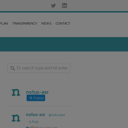
 PLAN
TRANSPARENCY
NEWS
CONTACT
notus-asr
Follow
notus-asr
@notusasr
·
5 Aug