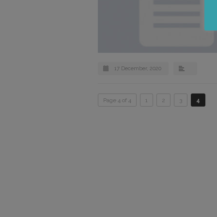
17 December, 2020
Page 4 of 4
1
2
3
4