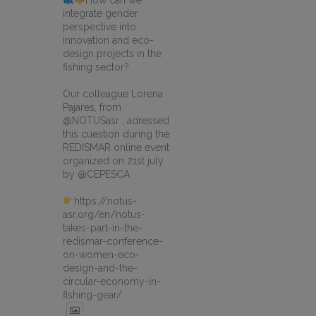
How can we
integrate gender
perspective into
innovation and eco-
design projects in the
fishing sector?
Our colleague Lorena
Pajares, from
@NOTUSasr , adressed
this cuestion during the
REDISMAR online event
organized on 21st july
by @CEPESCA
https://notus-
asr.org/en/notus-
takes-part-in-the-
redismar-conference-
on-women-eco-
design-and-the-
circular-economy-in-
fishing-gear/