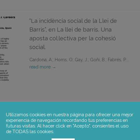
“La incidència social de la Llei de
Barris”, en La llei de barris. Una
aposta col.lectiva per la cohesió
social.
Cardona, A.; Homs, O; Gay, J.; Goñi, B.; Fabrés, P.…
read more →
Engaging with variable pay: A
Utilizamos cookies en nuestra página para ofrecer una mejor
experiencia de navegación recordando tus preferencias en
comparative study of the metal
futuras visitas. Al hacer click en "Acepto", consientes el uso
industry.
de TODAS las cookies.