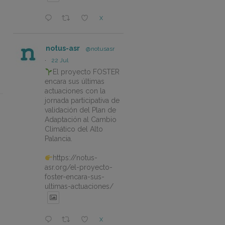
X
notus-asr
@notusasr
·
22 Jul
El proyecto FOSTER
encara sus últimas
actuaciones con la
jornada participativa de
validación del Plan de
Adaptación al Cambio
Climático del Alto
Palancia.
https://notus-
asr.org/el-proyecto-
foster-encara-sus-
ultimas-actuaciones/
X