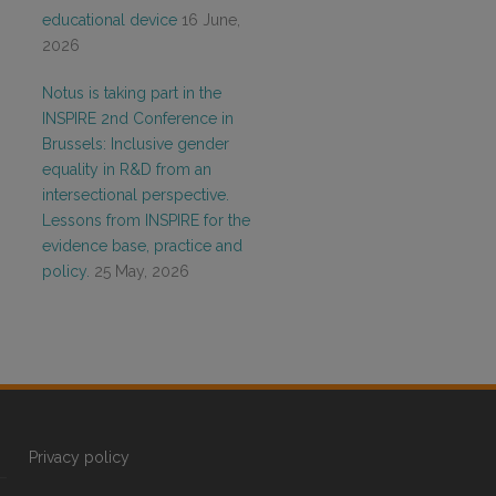
educational device
16 June,
2026
Notus is taking part in the
INSPIRE 2nd Conference in
Brussels: Inclusive gender
equality in R&D from an
intersectional perspective.
Lessons from INSPIRE for the
evidence base, practice and
policy.
25 May, 2026
Privacy policy