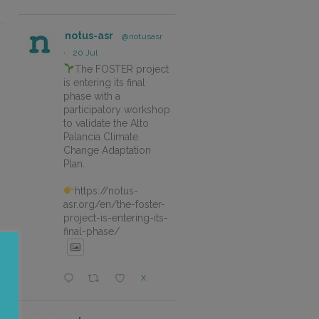
notus-asr
@notusasr
·
20 Jul
The FOSTER project
is entering its final
phase with a
participatory workshop
to validate the Alto
Palancia Climate
Change Adaptation
Plan.
https://notus-
asr.org/en/the-foster-
project-is-entering-its-
final-phase/
X