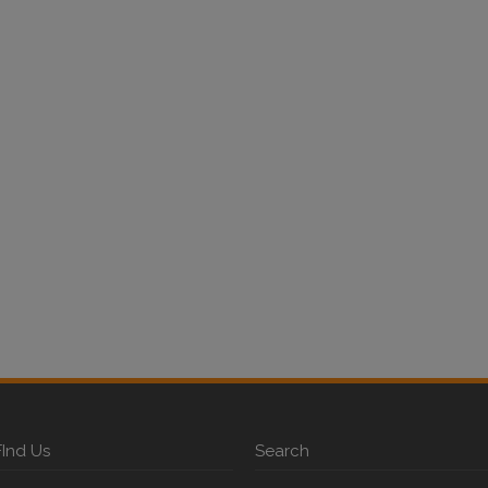
FInd Us
Search