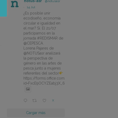
notus-asr
@notusasr
·
14 Jul
¿Es posible unir
ecodiseño, economía
circular e igualdad en
el mar? Sí. El 21/07
participamos en la
jornada #REDISMAR de
@CEPESCA.
Lorena Pajares de
@NOTUSasr analizará
la perspectiva de
género en las artes de
pesca junto a mujeres
referentes del sector
https://forms.office.com/pages/responsepage.aspx?
id=FxcE9OCYZEabj3X_6ZSyEJLlhcCnV5BFtDYAM7ta
X
Cargar más