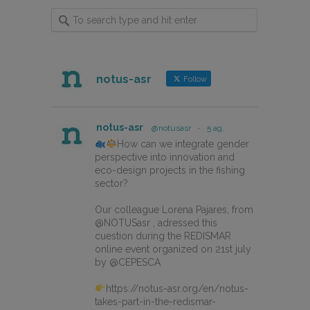
notus-asr
Follow
notus-asr
@notusasr
·
5 ag.
How can we integrate gender
perspective into innovation and
eco-design projects in the fishing
sector?
Our colleague Lorena Pajares, from
@NOTUSasr , adressed this
cuestion during the REDISMAR
online event organized on 21st july
by @CEPESCA
https://notus-asr.org/en/notus-
takes-part-in-the-redismar-