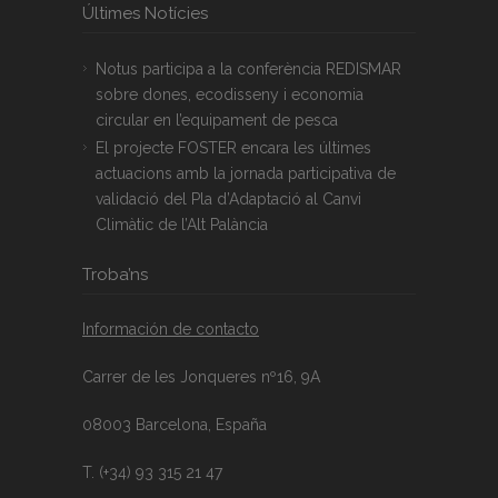
Últimes Notícies
Notus participa a la conferència REDISMAR
sobre dones, ecodisseny i economia
circular en l’equipament de pesca
El projecte FOSTER encara les últimes
actuacions amb la jornada participativa de
validació del Pla d’Adaptació al Canvi
Climàtic de l’Alt Palància
Troba’ns
Información de contacto
Carrer de les Jonqueres nº16, 9A
08003 Barcelona, España
T. (+34) 93 315 21 47