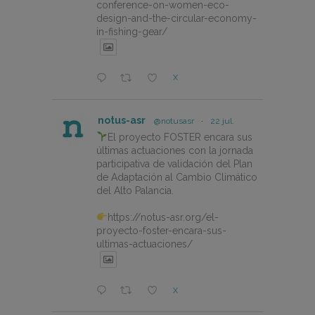
conference-on-women-eco-
design-and-the-circular-economy-
in-fishing-gear/
X
notus-asr
@notusasr
·
22 jul.
El proyecto FOSTER encara sus
últimas actuaciones con la jornada
participativa de validación del Plan
de Adaptación al Cambio Climático
del Alto Palancia.
https://notus-asr.org/el-
proyecto-foster-encara-sus-
ultimas-actuaciones/
X