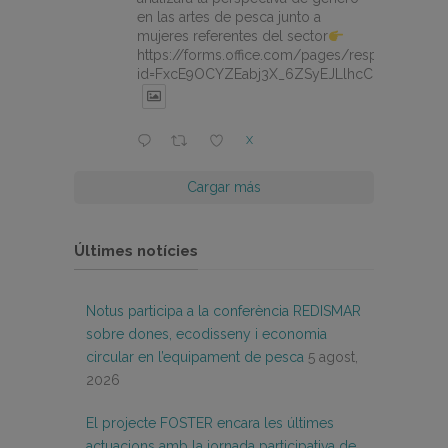
en las artes de pesca junto a
mujeres referentes del sector
https://forms.office.com/pages/responsepage.
id=FxcE9OCYZEabj3X_6ZSyEJLlhcCnV5BFtDY
X
Cargar más
Últimes notícies
Notus participa a la conferència REDISMAR
sobre dones, ecodisseny i economia
circular en l’equipament de pesca
5 agost,
2026
El projecte FOSTER encara les últimes
actuacions amb la jornada participativa de