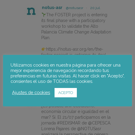
notus-asr
@notusasr
·
20 jul.
The FOSTER project is entering
its final phase with a participatory
workshop to validate the Alto
Palancia Climate Change Adaptation
Plan.
https://notus-asr.org/en/the-
foster-project-is-entering-its-final-
phase/
Utilizamos cookies en nuestra página para ofrecer una
mejor experiencia de navegación recordando tus
preferencias en futuras visitas. Al hacer click en "Acepto",
X
consientes el uso de TODAS las cookies.
Ajustes de cookies
ACEPTO
notus-asr
@notusasr
·
14 jul.
¿Es posible unir ecodiseño,
economía circular e igualdad en el
mar? Sí. El 21/07 participamos en la
jornada #REDISMAR de @CEPESCA.
Lorena Pajares de @NOTUSasr
analizará la perspectiva de género