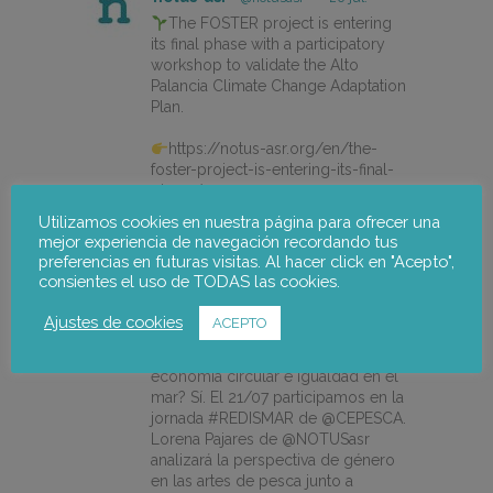
The FOSTER project is entering
its final phase with a participatory
workshop to validate the Alto
Palancia Climate Change Adaptation
Plan.
https://notus-asr.org/en/the-
foster-project-is-entering-its-final-
phase/
Utilizamos cookies en nuestra página para ofrecer una
mejor experiencia de navegación recordando tus
preferencias en futuras visitas. Al hacer click en "Acepto",
X
consientes el uso de TODAS las cookies.
Ajustes de cookies
ACEPTO
notus-asr
@notusasr
·
14 jul.
¿Es posible unir ecodiseño,
economía circular e igualdad en el
mar? Sí. El 21/07 participamos en la
jornada #REDISMAR de @CEPESCA.
Lorena Pajares de @NOTUSasr
analizará la perspectiva de género
en las artes de pesca junto a