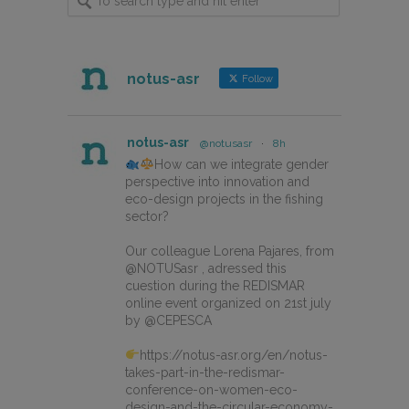
notus-asr
Follow
notus-asr
@notusasr
·
8h
How can we integrate gender
perspective into innovation and
eco-design projects in the fishing
sector?
Our colleague Lorena Pajares, from
@NOTUSasr , adressed this
cuestion during the REDISMAR
online event organized on 21st july
by @CEPESCA
https://notus-asr.org/en/notus-
takes-part-in-the-redismar-
conference-on-women-eco-
design-and-the-circular-economy-