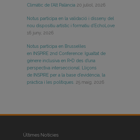
Climàtic de l’Alt Palància
20 juliol, 2026
Notus participa en la validació i disseny del
nou dispositiu artístic i formatiu d’EchoLove
16 juny, 2026
Notus participa en Brussel·les
en INSPIRE 2nd Conference: Igualtat de
gènere inclusiva en R+D des d’una
perspectiva interseccional. Lliçons
de INSPIRE per a la base d’evidència, la
pràctica i les polítiques.
25 maig, 2026
Últimes Notícies