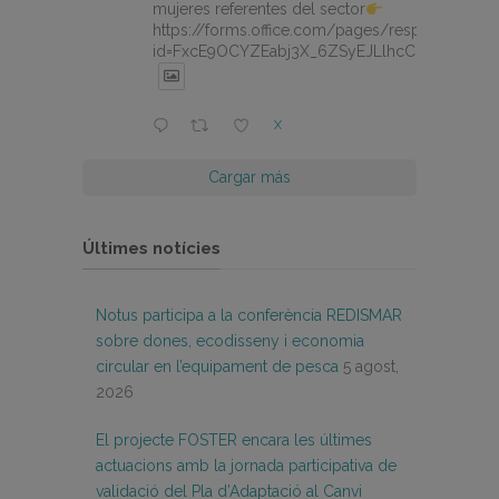
mujeres referentes del sector
https://forms.office.com/pages/responsepage.
id=FxcE9OCYZEabj3X_6ZSyEJLlhcCnV5BFtDY
X
Cargar más
Últimes notícies
Notus participa a la conferència REDISMAR
sobre dones, ecodisseny i economia
circular en l’equipament de pesca
5 agost,
2026
El projecte FOSTER encara les últimes
actuacions amb la jornada participativa de
validació del Pla d’Adaptació al Canvi