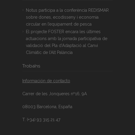
Notus participa a la conferència REDISMAR
sobre dones, ecodisseny i economia
circular en l’equipament de pesca
El projecte FOSTER encara les últimes
actuacions amb la jornada participativa de
validació del Pla d’Adaptació al Canvi
Climàtic de l’Alt Palància
Troba’ns
Información de contacto
Carrer de les Jonqueres nº16, 9A
08003 Barcelona, España
T. (+34) 93 315 21 47