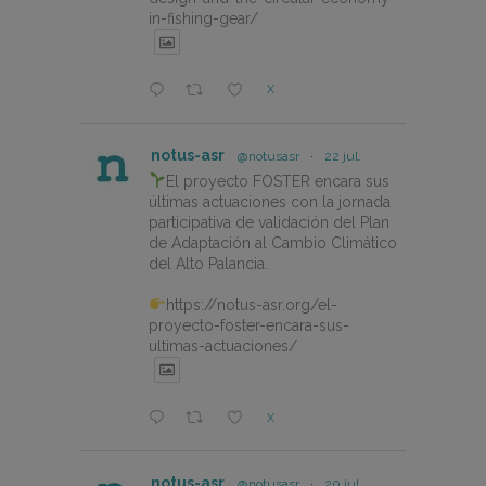
in-fishing-gear/
X
notus-asr
@notusasr
·
22 jul.
El proyecto FOSTER encara sus
últimas actuaciones con la jornada
participativa de validación del Plan
de Adaptación al Cambio Climático
del Alto Palancia.
https://notus-asr.org/el-
proyecto-foster-encara-sus-
ultimas-actuaciones/
X
notus-asr
@notusasr
·
20 jul.