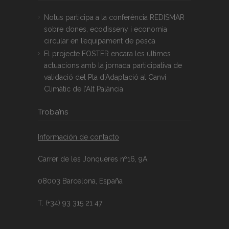
Notus participa a la conferència REDISMAR
sobre dones, ecodisseny i economia
circular en l’equipament de pesca
El projecte FOSTER encara les últimes
actuacions amb la jornada participativa de
validació del Pla d’Adaptació al Canvi
Climàtic de l’Alt Palància
Troba’ns
Información de contacto
Carrer de les Jonqueres nº16, 9A
08003 Barcelona, España
T. (+34) 93 315 21 47