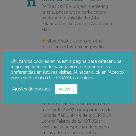
The FOSTER project is entering
its final phase with a participatory
workshop to validate the Alto
Palancia Climate Change Adaptation
Plan.
https://notus-asr.org/en/the-
foster-project-is-entering-its-final-
phase/
Utilizamos cookies en nuestra página para ofrecer una
mejor experiencia de navegación recordando tus
preferencias en futuras visitas. Al hacer click en "Acepto",
X
consientes el uso de TODAS las cookies.
Ajustes de cookies
ACEPTO
notus-asr
@notusasr
·
14 jul.
¿Es posible unir ecodiseño,
economía circular e igualdad en el
mar? Sí. El 21/07 participamos en la
jornada #REDISMAR de @CEPESCA.
Lorena Pajares de @NOTUSasr
analizará la perspectiva de género
en las artes de pesca junto a