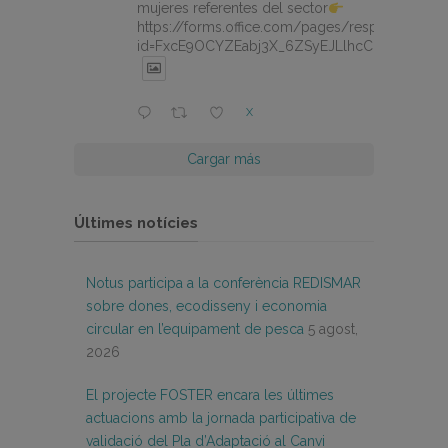
mujeres referentes del sector
https://forms.office.com/pages/responsepage.
id=FxcE9OCYZEabj3X_6ZSyEJLlhcCnV5BFtDY
X
Cargar más
Últimes notícies
Notus participa a la conferència REDISMAR
sobre dones, ecodisseny i economia
circular en l’equipament de pesca
5 agost,
2026
El projecte FOSTER encara les últimes
actuacions amb la jornada participativa de
validació del Pla d’Adaptació al Canvi