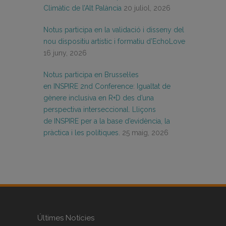
Climàtic de l’Alt Palància
20 juliol, 2026
Notus participa en la validació i disseny del
nou dispositiu artístic i formatiu d’EchoLove
16 juny, 2026
Notus participa en Brussel·les
en INSPIRE 2nd Conference: Igualtat de
gènere inclusiva en R+D des d’una
perspectiva interseccional. Lliçons
de INSPIRE per a la base d’evidència, la
pràctica i les polítiques.
25 maig, 2026
Últimes Notícies