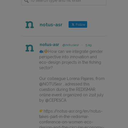
notus-asr
Follow
notus-asr
@notusasr
·
5 ag.
How can we integrate gender
perspective into innovation and
eco-design projects in the fishing
sector?
Our colleague Lorena Pajares, from
@NOTUSasr , adressed this
cuestion during the REDISMAR
online event organized on 21st july
by @CEPESCA
https://notus-asr.org/en/notus-
takes-part-in-the-redismar-
conference-on-women-eco-
design-and-the-circular-economy-