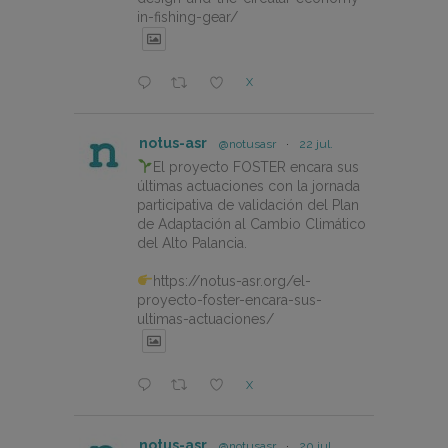
in-fishing-gear/
X
notus-asr
@notusasr
·
22 jul.
El proyecto FOSTER encara sus
últimas actuaciones con la jornada
participativa de validación del Plan
de Adaptación al Cambio Climático
del Alto Palancia.
https://notus-asr.org/el-
proyecto-foster-encara-sus-
ultimas-actuaciones/
X
notus-asr
@notusasr
·
20 jul.