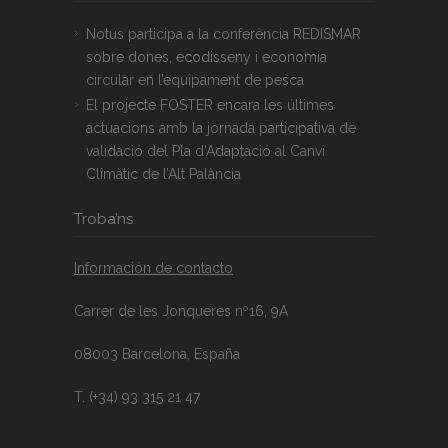
Notus participa a la conferència REDISMAR
sobre dones, ecodisseny i economia
circular en l’equipament de pesca
El projecte FOSTER encara les últimes
actuacions amb la jornada participativa de
validació del Pla d’Adaptació al Canvi
Climàtic de l’Alt Palància
Troba’ns
Información de contacto
Carrer de les Jonqueres nº16, 9A
08003 Barcelona, España
T. (+34) 93 315 21 47