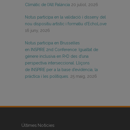
Climàtic de l’Alt Palància
20 juliol, 2026
Notus participa en la validació i disseny del
nou dispositiu artístic i formatiu d’EchoLove
16 juny, 2026
Notus participa en Brussel·les
en INSPIRE 2nd Conference: Igualtat de
gènere inclusiva en R+D des d’una
perspectiva interseccional. Lliçons
de INSPIRE per a la base d’evidència, la
pràctica i les polítiques.
25 maig, 2026
Últimes Notícies