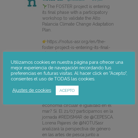
The FOSTER project is entering
its final phase with a participatory
workshop to validate the Alto
Palancia Climate Change Adaptation
Plan.
https://notus-asr.org/en/the-
foster-project-is-entering-its-final-
phase/
Utilizamos cookies en nuestra página para ofrecer una
mejor experiencia de navegación recordando tus
preferencias en futuras visitas. Al hacer click en "Acepto",
X
consientes el uso de TODAS las cookies.
Ajustes de cookies
ACEPTO
notus-asr
@notusasr
·
14 jul.
¿Es posible unir ecodiseño,
economía circular e igualdad en el
mar? Sí. El 21/07 participamos en la
jornada #REDISMAR de @CEPESCA.
Lorena Pajares de @NOTUSasr
analizará la perspectiva de género
en las artes de pesca junto a