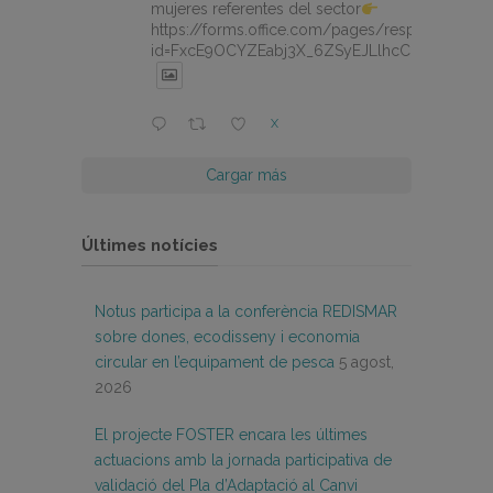
mujeres referentes del sector
https://forms.office.com/pages/responsepage.
id=FxcE9OCYZEabj3X_6ZSyEJLlhcCnV5BFtDY
X
Cargar más
Últimes notícies
Notus participa a la conferència REDISMAR
sobre dones, ecodisseny i economia
circular en l’equipament de pesca
5 agost,
2026
El projecte FOSTER encara les últimes
actuacions amb la jornada participativa de
validació del Pla d’Adaptació al Canvi