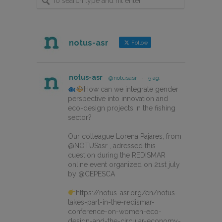
notus-asr
Follow
notus-asr
@notusasr
·
5 ag.
How can we integrate gender
perspective into innovation and
eco-design projects in the fishing
sector?
Our colleague Lorena Pajares, from
@NOTUSasr , adressed this
cuestion during the REDISMAR
online event organized on 21st july
by @CEPESCA
https://notus-asr.org/en/notus-
takes-part-in-the-redismar-
conference-on-women-eco-
design-and-the-circular-economy-