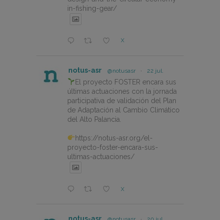
in-fishing-gear/
X
notus-asr
@notusasr
·
22 jul.
El proyecto FOSTER encara sus
últimas actuaciones con la jornada
participativa de validación del Plan
de Adaptación al Cambio Climático
del Alto Palancia.
https://notus-asr.org/el-
proyecto-foster-encara-sus-
ultimas-actuaciones/
X
notus-asr
@notusasr
·
20 jul.