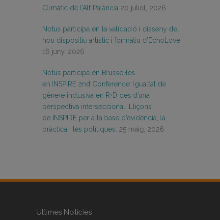
Climàtic de l’Alt Palància
20 juliol, 2026
Notus participa en la validació i disseny del
nou dispositiu artístic i formatiu d’EchoLove
16 juny, 2026
Notus participa en Brussel·les
en INSPIRE 2nd Conference: Igualtat de
gènere inclusiva en R+D des d’una
perspectiva interseccional. Lliçons
de INSPIRE per a la base d’evidència, la
pràctica i les polítiques.
25 maig, 2026
Últimes Notícies