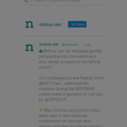
notus-asr
Follow
notus-asr
@notusasr
·
5 ag.
How can we integrate gender
perspective into innovation and
eco-design projects in the fishing
sector?
Our colleague Lorena Pajares, from
@NOTUSasr , adressed this
cuestion during the REDISMAR
online event organized on 21st july
by @CEPESCA
https://notus-asr.org/en/notus-
takes-part-in-the-redismar-
conference-on-women-eco-
design-and-the-circular-economy-