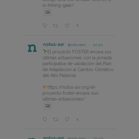
in-fishing-gear/
X
notus-asr
@notusasr
·
22 jul.
El proyecto FOSTER encara sus
últimas actuaciones con la jornada
participativa de validación del Plan
de Adaptación al Cambio Climático
del Alto Palancia.
https://notus-asr.org/el-
proyecto-foster-encara-sus-
ultimas-actuaciones/
X
notus-asr
@notusasr
·
20 jul.