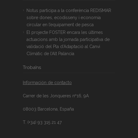
Notus participa a la conferència REDISMAR
sobre dones, ecodisseny i economia
circular en l’equipament de pesca
El projecte FOSTER encara les últimes
actuacions amb la jornada participativa de
validació del Pla d’Adaptació al Canvi
Climàtic de l’Alt Palància
Troba’ns
Información de contacto
Carrer de les Jonqueres nº16, 9A
08003 Barcelona, España
T. (+34) 93 315 21 47