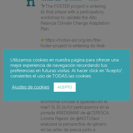
The FOSTER project is entering
its final phase with a participatory
workshop to validate the Alto
Palancia Climate Change Adaptation
Plan.
https://notus-asr.org/en/the-
foster-project-is-entering-its-final-
phase/
Utilizamos cookies en nuestra página para ofrecer una
mejor experiencia de navegación recordando tus
preferencias en futuras visitas. Al hacer click en "Acepto",
X
consientes el uso de TODAS las cookies.
Ajustes de cookies
ACEPTO
notus-asr
@notusasr
·
14 jul.
¿Es posible unir ecodiseño,
economía circular e igualdad en el
mar? Sí. El 21/07 participamos en la
jornada #REDISMAR de @CEPESCA.
Lorena Pajares de @NOTUSasr
analizará la perspectiva de género
en las artes de pesca junto a