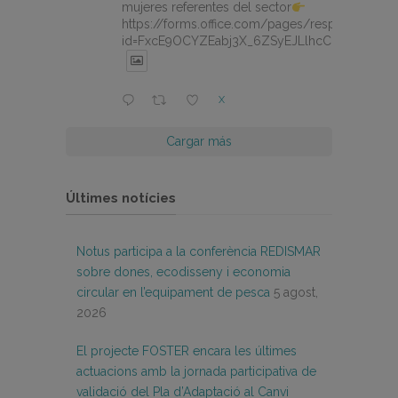
mujeres referentes del sector
https://forms.office.com/pages/responsepage.
id=FxcE9OCYZEabj3X_6ZSyEJLlhcCnV5BFtDY
X
Cargar más
Últimes notícies
Notus participa a la conferència REDISMAR
sobre dones, ecodisseny i economia
circular en l’equipament de pesca
5 agost,
2026
El projecte FOSTER encara les últimes
actuacions amb la jornada participativa de
validació del Pla d’Adaptació al Canvi