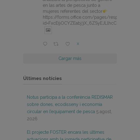
en las artes de pesca junto a
mujeres referentes del sector
https://forms.office.com/pages/responsepage.
id=FxcE9OCYZEabj3X_6ZSyEJLlhcCnV5BFtDY
X
Cargar más
Últimes notícies
Notus participa a la conferència REDISMAR
sobre dones, ecodisseny i economia
circular en l’equipament de pesca
5 agost,
2026
El projecte FOSTER encara les últimes
actuacions amb la jornada participativa de