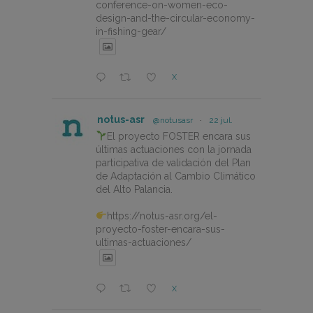
conference-on-women-eco-
design-and-the-circular-economy-
in-fishing-gear/
X
notus-asr
@notusasr
·
22 jul.
El proyecto FOSTER encara sus
últimas actuaciones con la jornada
participativa de validación del Plan
de Adaptación al Cambio Climático
del Alto Palancia.
https://notus-asr.org/el-
proyecto-foster-encara-sus-
ultimas-actuaciones/
X