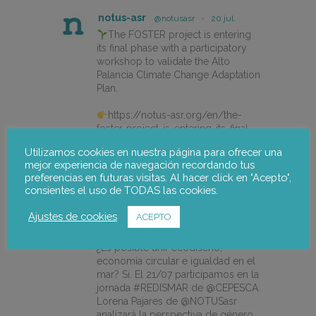
notus-asr
@notusasr
·
20 jul.
The FOSTER project is entering
its final phase with a participatory
workshop to validate the Alto
Palancia Climate Change Adaptation
Plan.
https://notus-asr.org/en/the-
foster-project-is-entering-its-final-
phase/
Utilizamos cookies en nuestra página para ofrecer una
mejor experiencia de navegación recordando tus
preferencias en futuras visitas. Al hacer click en "Acepto",
X
consientes el uso de TODAS las cookies.
Ajustes de cookies
ACEPTO
notus-asr
@notusasr
·
14 jul.
¿Es posible unir ecodiseño,
economía circular e igualdad en el
mar? Sí. El 21/07 participamos en la
jornada #REDISMAR de @CEPESCA.
Lorena Pajares de @NOTUSasr
analizará la perspectiva de género