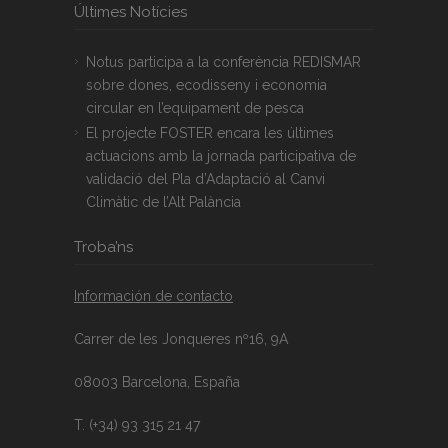
Últimes Notícies
Notus participa a la conferència REDISMAR
sobre dones, ecodisseny i economia
circular en l’equipament de pesca
El projecte FOSTER encara les últimes
actuacions amb la jornada participativa de
validació del Pla d’Adaptació al Canvi
Climàtic de l’Alt Palància
Troba’ns
Información de contacto
Carrer de les Jonqueres nº16, 9A
08003 Barcelona, España
T. (+34) 93 315 21 47