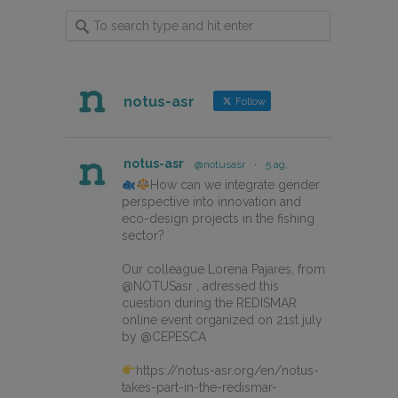
notus-asr
Follow
notus-asr
@notusasr
·
5 ag.
How can we integrate gender
perspective into innovation and
eco-design projects in the fishing
sector?
Our colleague Lorena Pajares, from
@NOTUSasr , adressed this
cuestion during the REDISMAR
online event organized on 21st july
by @CEPESCA
https://notus-asr.org/en/notus-
takes-part-in-the-redismar-