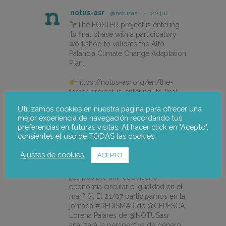
notus-asr
@notusasr
·
20 jul.
The FOSTER project is entering
its final phase with a participatory
workshop to validate the Alto
Palancia Climate Change Adaptation
Plan.
https://notus-asr.org/en/the-
foster-project-is-entering-its-final-
phase/
Utilizamos cookies en nuestra página para ofrecer una
mejor experiencia de navegación recordando tus
preferencias en futuras visitas. Al hacer click en "Acepto",
X
consientes el uso de TODAS las cookies.
Ajustes de cookies
ACEPTO
notus-asr
@notusasr
·
14 jul.
¿Es posible unir ecodiseño,
economía circular e igualdad en el
mar? Sí. El 21/07 participamos en la
jornada #REDISMAR de @CEPESCA.
Lorena Pajares de @NOTUSasr
analizará la perspectiva de género