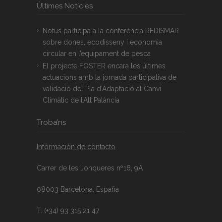
Últimes Notícies
Notus participa a la conferència REDISMAR
sobre dones, ecodisseny i economia
circular en l’equipament de pesca
El projecte FOSTER encara les últimes
actuacions amb la jornada participativa de
validació del Pla d’Adaptació al Canvi
Climàtic de l’Alt Palància
Troba’ns
Información de contacto
Carrer de les Jonqueres nº16, 9A
08003 Barcelona, España
T. (+34) 93 315 21 47