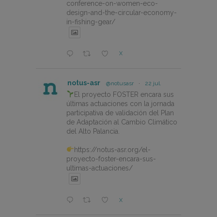
conference-on-women-eco-
design-and-the-circular-economy-
in-fishing-gear/
X
notus-asr
@notusasr
·
22 jul.
El proyecto FOSTER encara sus
últimas actuaciones con la jornada
participativa de validación del Plan
de Adaptación al Cambio Climático
del Alto Palancia.
https://notus-asr.org/el-
proyecto-foster-encara-sus-
ultimas-actuaciones/
X