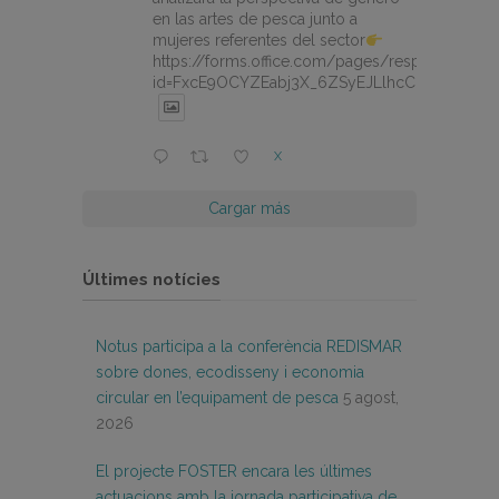
en las artes de pesca junto a
mujeres referentes del sector
https://forms.office.com/pages/responsepage.
id=FxcE9OCYZEabj3X_6ZSyEJLlhcCnV5BFtDY
X
Cargar más
Últimes notícies
Notus participa a la conferència REDISMAR
sobre dones, ecodisseny i economia
circular en l’equipament de pesca
5 agost,
2026
El projecte FOSTER encara les últimes
actuacions amb la jornada participativa de