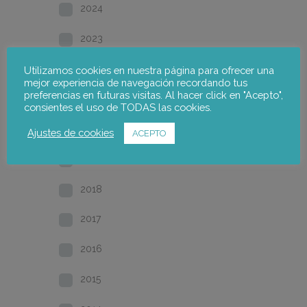
2024
2023
2022
Utilizamos cookies en nuestra página para ofrecer una
mejor experiencia de navegación recordando tus
preferencias en futuras visitas. Al hacer click en "Acepto",
2021
consientes el uso de TODAS las cookies.
2020
Ajustes de cookies
ACEPTO
2019
2018
2017
2016
2015