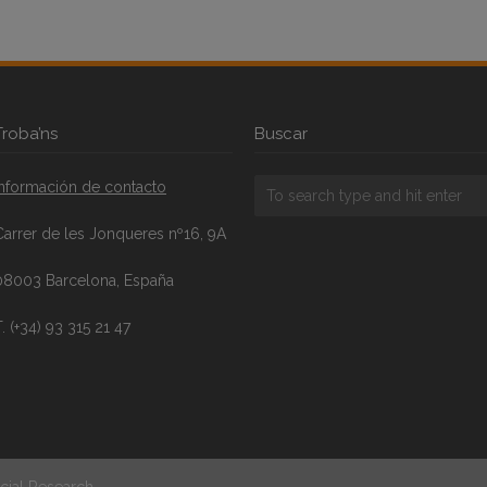
Troba’ns
Buscar
Información de contacto
Carrer de les Jonqueres nº16, 9A
08003 Barcelona, España
. (+34) 93 315 21 47
cial Research