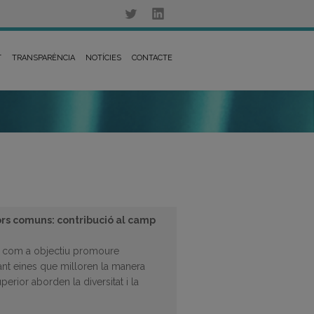
T
TRANSPARÈNCIA
NOTÍCIES
CONTACTE
lors comuns: contribució al camp
é com a objectiu promoure
çant eines que milloren la manera
erior aborden la diversitat i la