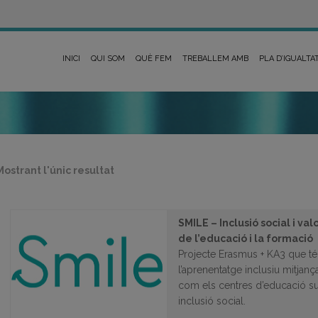
INICI
QUI SOM
QUÈ FEM
TREBALLEM AMB
PLA D’IGUALTA
Mostrant l'únic resultat
SMILE – Inclusió social i va
de l’educació i la formació
Projecte Erasmus + KA3 que t
l’aprenentatge inclusiu mitjan
com els centres d’educació sup
inclusió social.