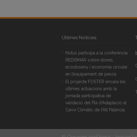
Últimes Notícies
Notus participa a la conferència
REDISMAR sobre dones,
ecodisseny i economia circular
en l’equipament de pesca
El projecte FOSTER encara les
últimes actuacions amb la
T
jornada participativa de
validació del Pla d’Adaptació al
Canvi Climàtic de l’Alt Palància
© Copyright 2018 Notus :: Applied So