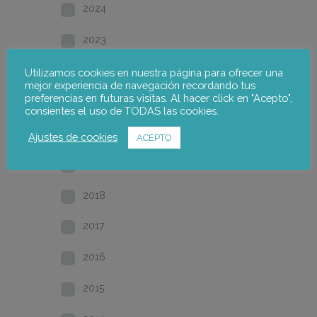
2024
2023
2022
Utilizamos cookies en nuestra página para ofrecer una
mejor experiencia de navegación recordando tus
preferencias en futuras visitas. Al hacer click en "Acepto",
2021
consientes el uso de TODAS las cookies.
2020
Ajustes de cookies
ACEPTO
2019
2018
2017
2016
2015