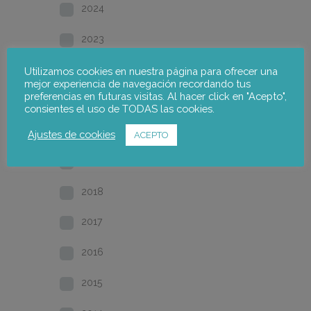
2024
2023
2022
Utilizamos cookies en nuestra página para ofrecer una
mejor experiencia de navegación recordando tus
preferencias en futuras visitas. Al hacer click en "Acepto",
2021
consientes el uso de TODAS las cookies.
2020
Ajustes de cookies
ACEPTO
2019
2018
2017
2016
2015