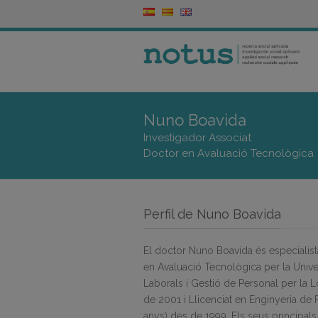
Nuno Boavida
Investigador Associat
Doctor en Avaluació Tecnològica
Perfil de Nuno Boavida
El doctor Nuno Boavida és especialista
en Avaluació Tecnològica per la Univ
Laborals i Gestió de Personal per la
de 2001 i Llicenciat en Enginyeria de 
anys) des de 1999. Els seus principal