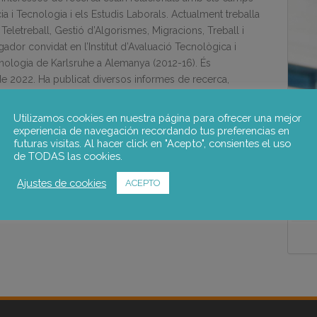
cia i Tecnologia i els Estudis Laborals. Actualment treballa
, Teletreball, Gestió d’Algorismes, Migracions, Treball i
ador convidat en l’Institut d’Avaluació Tecnològica i
ecnologia de Karlsruhe a Alemanya (2012-16). És
e 2022. Ha publicat diversos informes de recerca,
s de ciències socials.
Utilizamos cookies en nuestra página para ofrecer una mejor
experiencia de navegación recordando tus preferencias en
futuras visitas. Al hacer click en "Acepto", consientes el uso
de TODAS las cookies.
Ajustes de cookies
ACEPTO