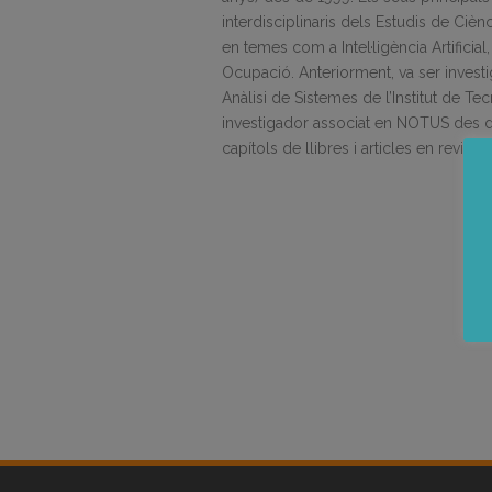
interdisciplinaris dels Estudis de Cièn
en temes com a Intel·ligència Artificial
Ocupació. Anteriorment, va ser investig
Anàlisi de Sistemes de l’Institut de T
investigador associat en NOTUS des d
capítols de llibres i articles en reviste