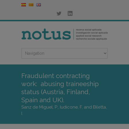
Fraudulent contracting
work: abusing traineeship
status (Austria, Finland,
Spain and UK).
Sanz de Miguel, P., Iudicone, F, and Biletta,
I.