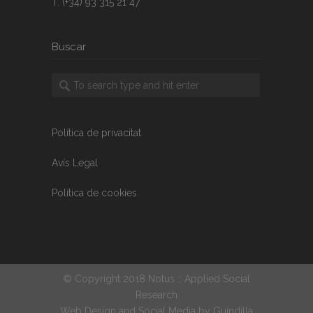
T. (+34) 93 315 21 47
Buscar
Política de privacitat
Avís Legal
Política de cookies
© Copyright 2018 Notus :: Applied Social
Research
Web Design and Social Media by
Guindilla