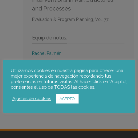
and Processes
Evaluation & Program Planning, Vol. 77.
Equip de notus:
Rachel Palmén
Utilizamos cookies en nuestra página para ofrecer una
mejor experiencia de navegación recordando tus
preferencias en futuras visitas. Al hacer click en "Acepto",
Anar a la publicació
consientes el uso de TODAS las cookies.
Ajustes de cookies
ACEPTO