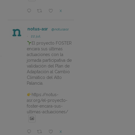
X
notus-asr
@notusasr
·
22 jul.
El proyecto FOSTER
encara sus últimas
actuaciones con la
jornada participativa de
validación del Plan de
Adaptación al Cambio
Climático del Alto
Palancia.
https://notus-
asr.org/el-proyecto-
foster-encara-sus-
ultimas-actuaciones/
X