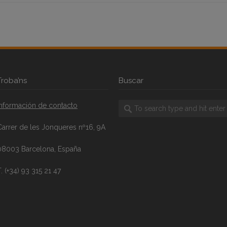
Troba’ns
Buscar
Información de contacto
Carrer de les Jonqueres nº16, 9A
08003 Barcelona, España
. (+34) 93 315 21 47