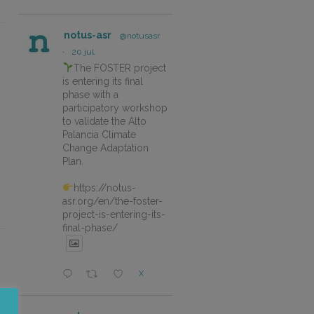
notus-asr
@notusasr
·
20 jul.
The FOSTER project
is entering its final
phase with a
participatory workshop
to validate the Alto
Palancia Climate
Change Adaptation
Plan.
https://notus-
asr.org/en/the-foster-
project-is-entering-its-
final-phase/
X