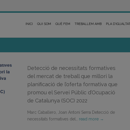
INICI
QUI SOM
QUÈ FEM
TREBALLEM AMB
PLA D’IGUALTA
Detecció de necessitats formatives
del mercat de treball que millori la
planificació de l’oferta formativa que
promou el Servei Públic d’Ocupació
de Catalunya (SOC) 2022
Marc Caballero, Joan Antoni Serra Detecció de
necessitats formatives del…
read more →