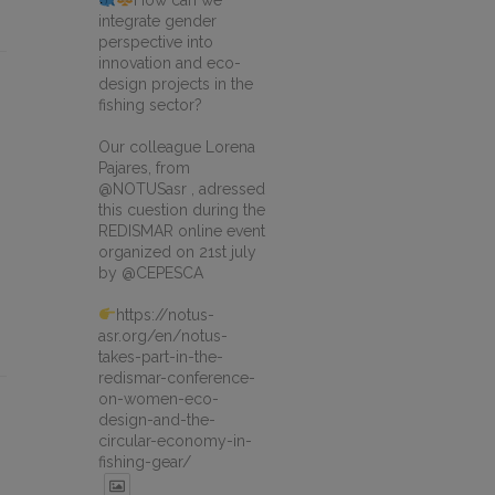
How can we
integrate gender
perspective into
innovation and eco-
design projects in the
fishing sector?
Our colleague Lorena
Pajares, from
@NOTUSasr , adressed
this cuestion during the
REDISMAR online event
organized on 21st july
by @CEPESCA
https://notus-
asr.org/en/notus-
takes-part-in-the-
redismar-conference-
on-women-eco-
design-and-the-
circular-economy-in-
fishing-gear/