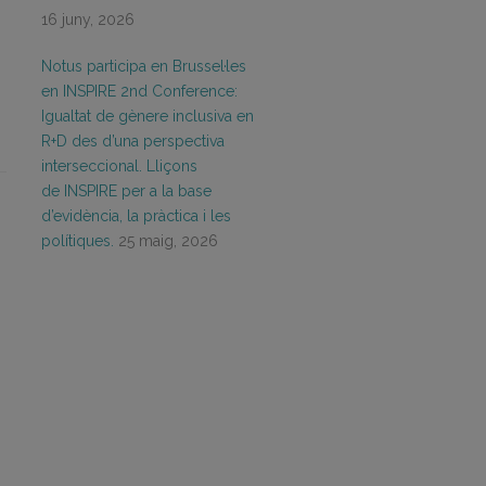
16 juny, 2026
Notus participa en Brussel·les
en INSPIRE 2nd Conference:
Igualtat de gènere inclusiva en
R+D des d’una perspectiva
interseccional. Lliçons
de INSPIRE per a la base
d’evidència, la pràctica i les
polítiques.
25 maig, 2026