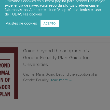
Utilizamos cookies en nuestra página para ofrecer una mejor
Ricardo; Sanz de Miguel, Pablo;…
read more →
experiencia de navegación recordando tus preferencias en
futuras visitas. Al hacer click en "Acepto", consientes el uso
de TODAS las cookies.
Ajustes de cookies
ACEPTO
Going beyond the adoption of a
Gender Equality Plan. Guide for
Universities.
Caprile, Maria Going beyond the adoption of a
Gender Equality…
read more →