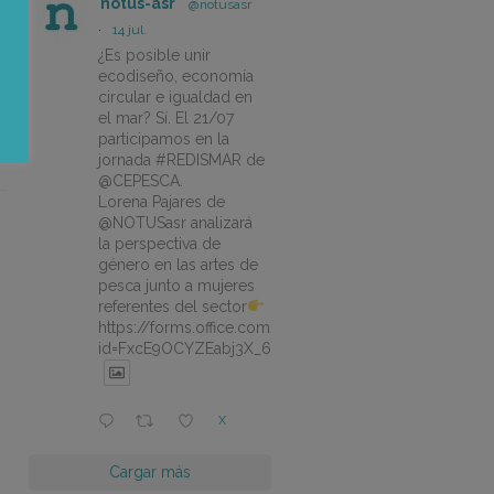
notus-asr
@notusasr
·
14 jul.
¿Es posible unir
ecodiseño, economía
circular e igualdad en
el mar? Sí. El 21/07
participamos en la
jornada #REDISMAR de
@CEPESCA.
Lorena Pajares de
@NOTUSasr analizará
la perspectiva de
género en las artes de
pesca junto a mujeres
referentes del sector
https://forms.office.com/pages/responsepage.aspx?
id=FxcE9OCYZEabj3X_6ZSyEJLlhcCnV5BFtDYAM7ta
X
Cargar más