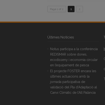
Page 1 of 2
1
2
Últimes Notícies
Notus participa a la conferència
REDISMAR sobre dones,
ecodisseny i economia circular
en l’equipament de pesca
El projecte FOSTER encara les
últimes actuacions amb la
T
jornada participativa de
validació del Pla d’Adaptació al
Canvi Climàtic de l’Alt Palància