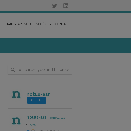
T
TRANSPARÈNCIA
NOTÍCIES
CONTACTE
notus-asr
Follow
notus-asr
@notusasr
·
5 ag.