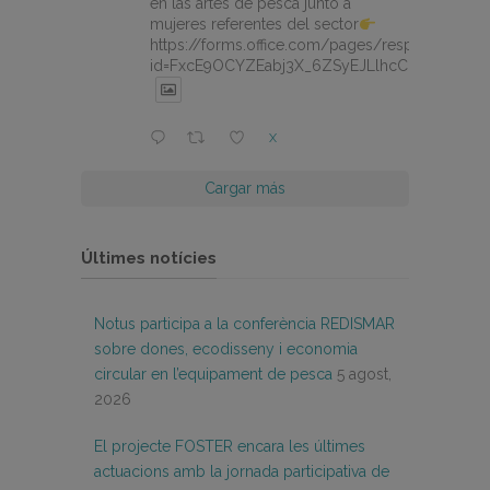
en las artes de pesca junto a
mujeres referentes del sector
https://forms.office.com/pages/responsepage.
id=FxcE9OCYZEabj3X_6ZSyEJLlhcCnV5BFtDY
X
Cargar más
Últimes notícies
Notus participa a la conferència REDISMAR
sobre dones, ecodisseny i economia
circular en l’equipament de pesca
5 agost,
2026
El projecte FOSTER encara les últimes
actuacions amb la jornada participativa de