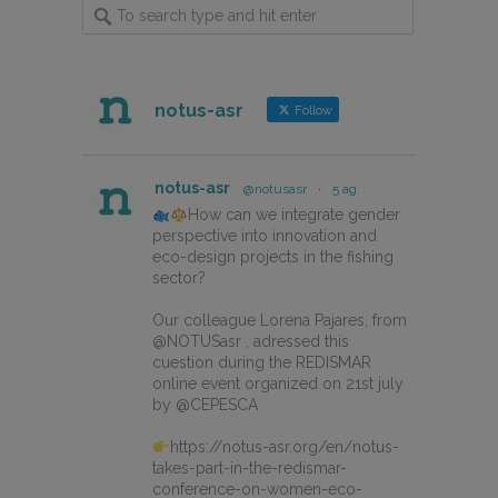
notus-asr
Follow
notus-asr
@notusasr
·
5 ag.
How can we integrate gender
perspective into innovation and
eco-design projects in the fishing
sector?
Our colleague Lorena Pajares, from
@NOTUSasr , adressed this
cuestion during the REDISMAR
online event organized on 21st july
by @CEPESCA
https://notus-asr.org/en/notus-
takes-part-in-the-redismar-
conference-on-women-eco-