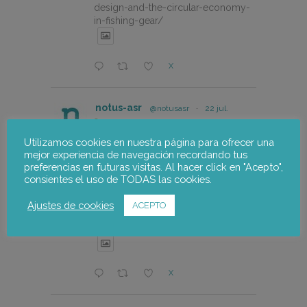
design-and-the-circular-economy-
in-fishing-gear/
X
notus-asr
@notusasr
·
22 jul.
El proyecto FOSTER encara sus
últimas actuaciones con la jornada
Utilizamos cookies en nuestra página para ofrecer una
participativa de validación del Plan
mejor experiencia de navegación recordando tus
de Adaptación al Cambio Climático
preferencias en futuras visitas. Al hacer click en "Acepto",
del Alto Palancia.
consientes el uso de TODAS las cookies.
https://notus-asr.org/el-
Ajustes de cookies
ACEPTO
proyecto-foster-encara-sus-
ultimas-actuaciones/
X