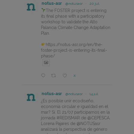
notus-asr
@notusasr
·
20 jul.
The FOSTER project is entering
its final phase with a participatory
workshop to validate the Alto
Palancia Climate Change Adaptation
Plan.
https://notus-asr.org/en/the-
foster-project-is-entering-its-final-
phase/
X
notus-asr
@notusasr
·
14 jul.
¿Es posible unir ecodiseño,
economía circular e igualdad en el
mar? Sí. El 21/07 participamos en la
jornada #REDISMAR de @CEPESCA.
Lorena Pajares de @NOTUSasr
analizará la perspectiva de género