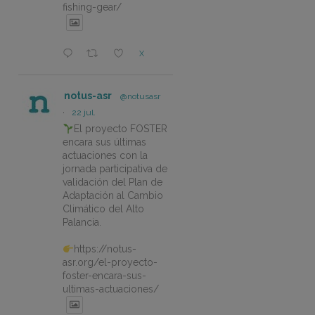
fishing-gear/
X
notus-asr
@notusasr
·
22 jul.
El proyecto FOSTER
encara sus últimas
actuaciones con la
jornada participativa de
validación del Plan de
Adaptación al Cambio
Climático del Alto
Palancia.
https://notus-
asr.org/el-proyecto-
foster-encara-sus-
ultimas-actuaciones/