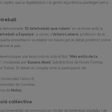
s reptes que la digitalització i la gestió algorítmica plantegen per a
etreball
ica denominada “
El teletreball que volem
” es va iniciar amb la
etreball a Espanya
“, a càrrec d’
Arturo Lahera
, professor de la
uesta presentació va establir les bases per al debat posterior sobre
aboral al país.
desenvolupar una taula rodona sota el títol “
Més enllà de la
m
”, moderada per
Susana Abad
, Subdirectora de Noves Formes
e Treball. El debat va comptar amb la participació de:
 Universdad Carlos III.
niversidad de Comillas.
erca de
Notus
ció col·lectiva
issa fonamental de promoure un model de teletreball equitatiu i de