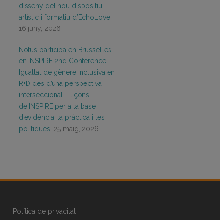
disseny del nou dispositiu
artístic i formatiu d’EchoLove
16 juny, 2026
Notus participa en Brussel·les
en INSPIRE 2nd Conference:
Igualtat de gènere inclusiva en
R+D des d’una perspectiva
interseccional. Lliçons
de INSPIRE per a la base
d’evidència, la pràctica i les
polítiques.
25 maig, 2026
Política de privacitat