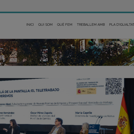
INICI
QUI SOM
QUÈ FEM
TREBALLEM AMB
PLA D’IGUALTA