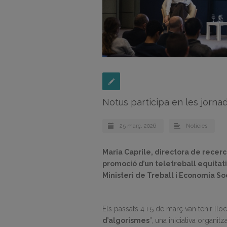
Notus participa en les jornad
25 març, 2026
Noticies
Maria Caprile, directora de recerc
promoció d’un teletreball equitat
Ministeri de Treball i Economia Soc
Els passats 4 i 5 de març van tenir lloc
d’algorismes
”, una iniciativa organit