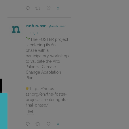
X
notus-asr
@notusasr
·
20 jul.
The FOSTER project
is entering its final
phase with a
participatory workshop
to validate the Alto
Palancia Climate
Change Adaptation
Plan.
https://notus-
asr.org/en/the-foster-
project-is-entering-its-
final-phase/
X