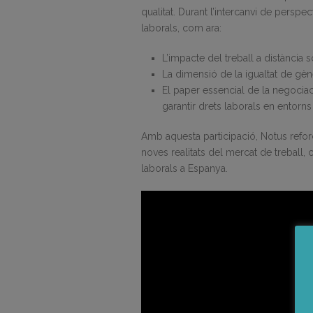
qualitat. Durant l’intercanvi de perspec
laborals, com ara:
L’impacte del treball a distància 
La dimensió de la igualtat de gène
El paper essencial de la negociac
garantir drets laborals en entorns 
Amb aquesta participació, Notus reforç
noves realitats del mercat de treball, 
laborals a Espanya.