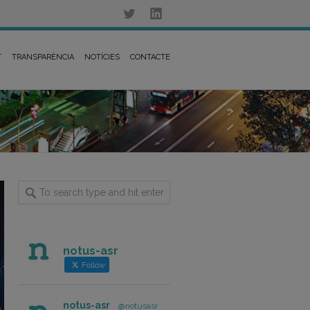
T
TRANSPARÈNCIA
NOTÍCIES
CONTACTE
notus-asr
Follow
notus-asr
@notusasr