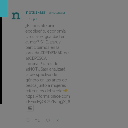
notus-asr
@notusasr
·
14 jul.
¿Es posible unir
ecodiseño, economía
circular e igualdad en
el mar? Sí. El 21/07
participamos en la
jornada #REDISMAR de
@CEPESCA.
Lorena Pajares de
@NOTUSasr analizará
la perspectiva de
género en las artes de
pesca junto a mujeres
referentes del sector
https://forms.office.com/pages/responsepage.aspx?
id=FxcE9OCYZEabj3X_6ZSyEJLlhcCnV5BFtDYAM7ta
X