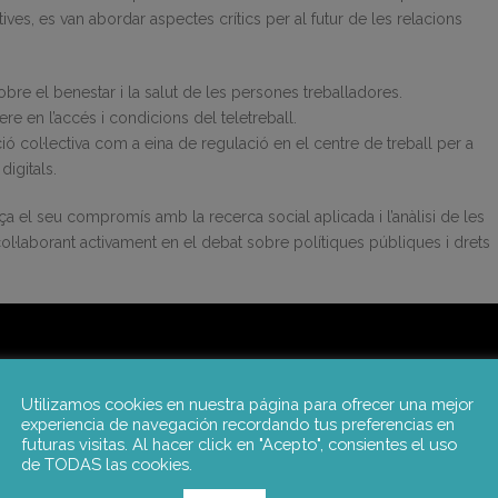
tives, es van abordar aspectes crítics per al futur de les relacions
sobre el benestar i la salut de les persones treballadores.
re en l’accés i condicions del teletreball.
ió col·lectiva com a eina de regulació en el centre de treball per a
digitals.
a el seu compromís amb la recerca social aplicada i l’anàlisi de les
col·laborant activament en el debat sobre polítiques públiques i drets
Utilizamos cookies en nuestra página para ofrecer una mejor
experiencia de navegación recordando tus preferencias en
futuras visitas. Al hacer click en "Acepto", consientes el uso
de TODAS las cookies.