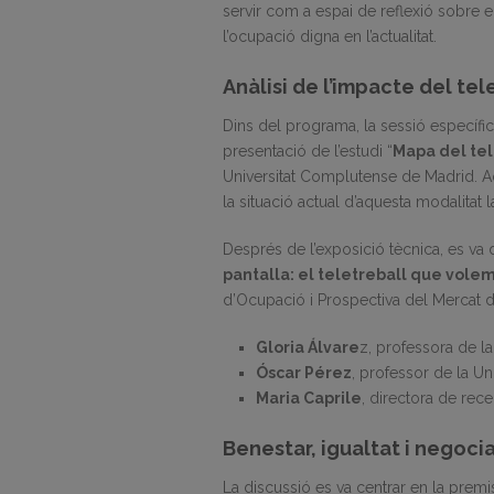
servir com a espai de reflexió sobre el
l’ocupació digna en l’actualitat.
Anàlisi de l’impacte del tel
Dins del programa, la sessió específ
presentació de l’estudi “
Mapa del tel
Universitat Complutense de Madrid. Aq
la situació actual d’aquesta modalitat l
Després de l’exposició tècnica, es va 
pantalla: el teletreball que vole
d’Ocupació i Prospectiva del Mercat d
Gloria Álvare
z, professora de la
Óscar Pérez
, professor de la U
Maria Caprile
, directora de rec
Benestar, igualtat i negocia
La discussió es va centrar en la prem