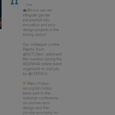
·
5 ag.
How can we
integrate gender
perspective into
innovation and eco-
design projects in the
fishing sector?
Our colleague Lorena
Pajares, from
@NOTUSasr , adressed
this cuestion during the
REDISMAR online event
organized on 21st july
by @CEPESCA
https://notus-
asr.org/en/notus-
takes-part-in-the-
redismar-conference-
on-women-eco-
design-and-the-
circular-economy-in-