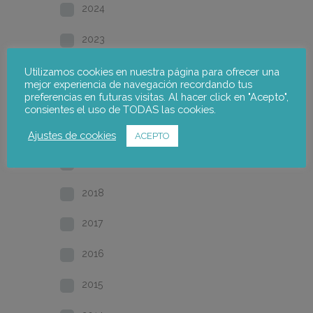
2024
2023
2022
Utilizamos cookies en nuestra página para ofrecer una
mejor experiencia de navegación recordando tus
preferencias en futuras visitas. Al hacer click en "Acepto",
2021
consientes el uso de TODAS las cookies.
2020
Ajustes de cookies
ACEPTO
2019
2018
2017
2016
2015