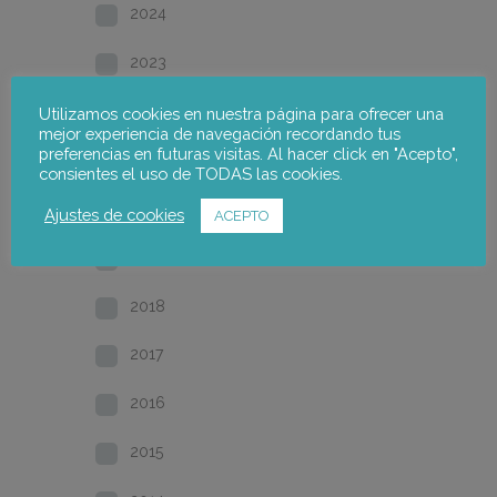
2024
2023
2022
Utilizamos cookies en nuestra página para ofrecer una
mejor experiencia de navegación recordando tus
preferencias en futuras visitas. Al hacer click en "Acepto",
2021
consientes el uso de TODAS las cookies.
2020
Ajustes de cookies
ACEPTO
2019
2018
2017
2016
2015