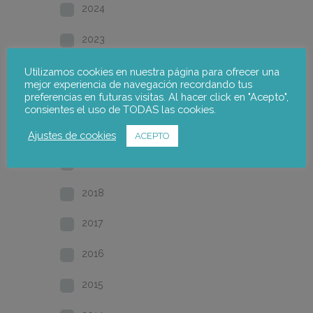
2024
2023
2022
Utilizamos cookies en nuestra página para ofrecer una
mejor experiencia de navegación recordando tus
preferencias en futuras visitas. Al hacer click en "Acepto",
2021
consientes el uso de TODAS las cookies.
2020
Ajustes de cookies
ACEPTO
2019
2018
2017
2016
2015