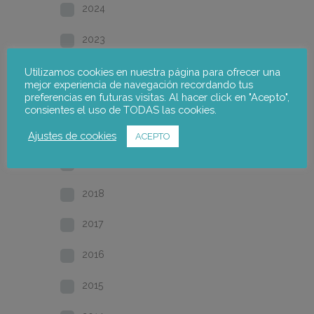
2024
2023
2022
Utilizamos cookies en nuestra página para ofrecer una
mejor experiencia de navegación recordando tus
preferencias en futuras visitas. Al hacer click en "Acepto",
2021
consientes el uso de TODAS las cookies.
2020
Ajustes de cookies
ACEPTO
2019
2018
2017
2016
2015