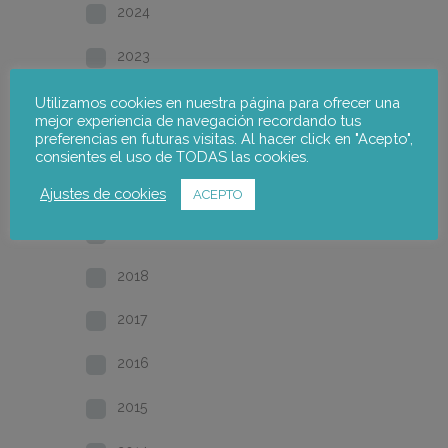
2024
2023
2022
Utilizamos cookies en nuestra página para ofrecer una
mejor experiencia de navegación recordando tus
preferencias en futuras visitas. Al hacer click en "Acepto",
2021
consientes el uso de TODAS las cookies.
2020
Ajustes de cookies
ACEPTO
2019
2018
2017
2016
2015