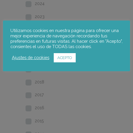
2024
2023
2022
Utilizamos cookies en nuestra página para ofrecer una
mejor experiencia de navegación recordando tus
preferencias en futuras visitas. Al hacer click en "Acepto",
2021
consientes el uso de TODAS las cookies.
2020
Ajustes de cookies
ACEPTO
2019
2018
2017
2016
2015