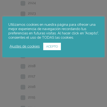
2024
2023
2022
Utilizamos cookies en nuestra página para ofrecer una
mejor experiencia de navegación recordando tus
preferencias en futuras visitas. Al hacer click en "Acepto",
2021
consientes el uso de TODAS las cookies.
2020
Ajustes de cookies
ACEPTO
2019
2018
2017
2016
2015