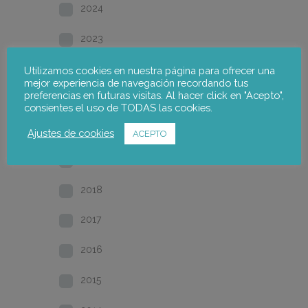
2024
2023
2022
Utilizamos cookies en nuestra página para ofrecer una
mejor experiencia de navegación recordando tus
preferencias en futuras visitas. Al hacer click en "Acepto",
2021
consientes el uso de TODAS las cookies.
2020
Ajustes de cookies
ACEPTO
2019
2018
2017
2016
2015