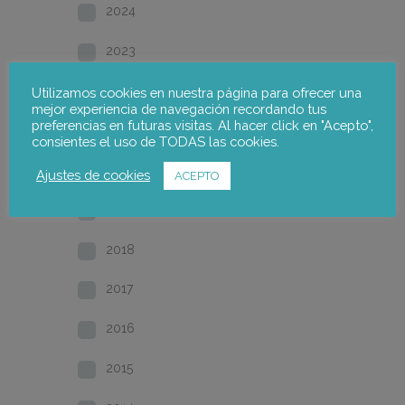
2024
2023
2022
Utilizamos cookies en nuestra página para ofrecer una
mejor experiencia de navegación recordando tus
preferencias en futuras visitas. Al hacer click en "Acepto",
2021
consientes el uso de TODAS las cookies.
2020
Ajustes de cookies
ACEPTO
2019
2018
2017
2016
2015