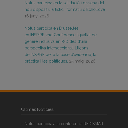
Notus participa en la validació i disseny del
nou dispositiu artístic i formatiu d’EchoLove
16 juny, 2026
Notus participa en Brussel·les
en INSPIRE 2nd Conference: Igualtat de
gènere inclusiva en R+D des d’una
perspectiva interseccional. Lliçons
de INSPIRE per a la base d’evidència, la
pràctica i les polítiques.
25 maig, 2026
Últimes Notícies
Notus participa a la conferència REDISMAR