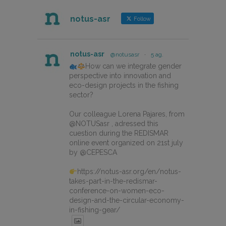
notus-asr
Follow
notus-asr
@notusasr
·
5 ag.
How can we integrate gender
perspective into innovation and
eco-design projects in the fishing
sector?
Our colleague Lorena Pajares, from
@NOTUSasr , adressed this
cuestion during the REDISMAR
online event organized on 21st july
by @CEPESCA
https://notus-asr.org/en/notus-
takes-part-in-the-redismar-
conference-on-women-eco-
design-and-the-circular-economy-
in-fishing-gear/