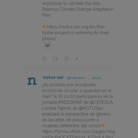
workshop to validate the Alto
Palancia Climate Change Adaptation
Plan.
https://notus-asr.org/en/the-
foster-project-is-entering-its-final-
phase/
X
notus-asr
@notusasr
·
14 jul.
¿Es posible unir ecodiseño,
economía circular e igualdad en el
mar? Sí. El 21/07 participamos en la
jornada #REDISMAR de @CEPESCA.
Lorena Pajares de @NOTUSasr
analizará la perspectiva de género
en las artes de pesca junto a
mujeres referentes del sector
https://forms.office.com/pages/responsepage.
id=FxcE9OCYZEabj3X_6ZSyEJLlhcCnV5BFtDY