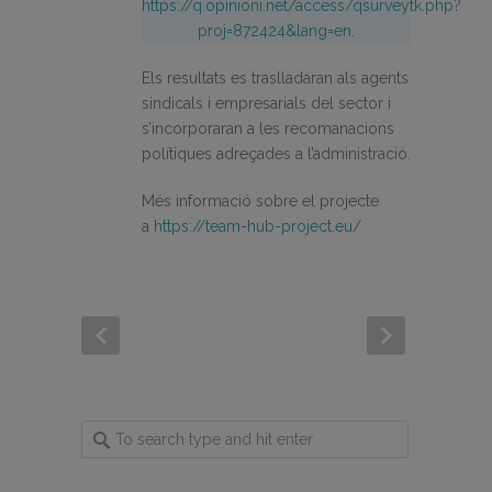
https://q.opinioni.net/access/qsurveytk.php?
proj=872424&lang=en.
Els resultats es traslladaran als agents
sindicals i empresarials del sector i
s’incorporaran a les recomanacions
polítiques adreçades a l’administració.
Més informació sobre el projecte
a
https://team-hub-project.eu/