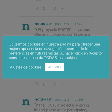
X
notus-asr
@notusasr
·
22 jul.
El proyecto FOSTER encara sus
últimas actuaciones con la jornada
participativa de validación del Plan
de Adaptación al Cambio Climático
Utilizamos cookies en nuestra página para ofrecer una
mejor experiencia de navegación recordando tus
del Alto Palancia.
preferencias en futuras visitas. Al hacer click en "Acepto",
consientes el uso de TODAS las cookies.
https://notus-asr.org/el-
proyecto-foster-encara-sus-
Ajustes de cookies
ACEPTO
ultimas-actuaciones/
X
notus-asr
@notusasr
·
20 jul.
The FOSTER project is entering
its final phase with a participatory