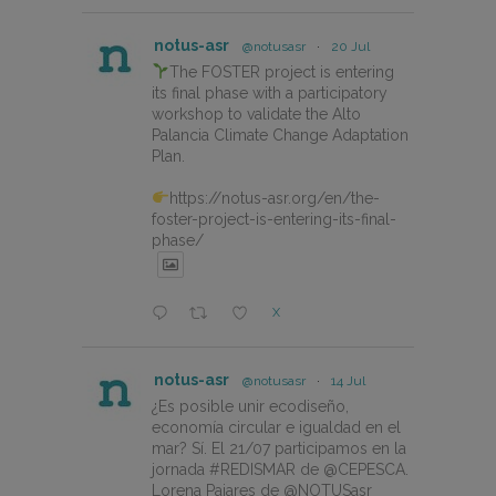
notus-asr
@notusasr
·
20 Jul
The FOSTER project is entering
its final phase with a participatory
workshop to validate the Alto
Palancia Climate Change Adaptation
Plan.
https://notus-asr.org/en/the-
foster-project-is-entering-its-final-
phase/
X
notus-asr
@notusasr
·
14 Jul
¿Es posible unir ecodiseño,
economía circular e igualdad en el
mar? Sí. El 21/07 participamos en la
jornada #REDISMAR de @CEPESCA.
Lorena Pajares de @NOTUSasr