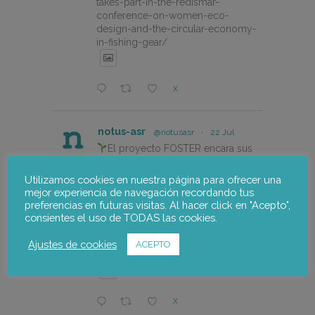
takes-part-in-the-redismar-
conference-on-women-eco-
design-and-the-circular-economy-
in-fishing-gear/
X
notus-asr
@notusasr
·
22 Jul
El proyecto FOSTER encara sus
últimas actuaciones con la jornada
participativa de validación del Plan
Utilizamos cookies en nuestra página para ofrecer una
de Adaptación al Cambio Climático
mejor experiencia de navegación recordando tus
del Alto Palancia.
preferencias en futuras visitas. Al hacer click en "Acepto",
consientes el uso de TODAS las cookies.
https://notus-asr.org/el-
proyecto-foster-encara-sus-
Ajustes de cookies
ACEPTO
ultimas-actuaciones/
X