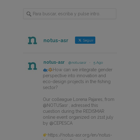
notus-asr
Seguir
notus-asr
@notusasr
·
5 Ago
How can we integrate gender
perspective into innovation and
eco-design projects in the fishing
sector?
Our colleague Lorena Pajares, from
@NOTUSasr , adressed this
cuestion during the REDISMAR
online event organized on 21st july
by @CEPESCA
https://notus-asr.org/en/notus-