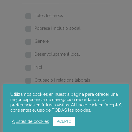
Totes les àrees
Pobresa i inclusió social
Gènere
Desenvolupament local
Inici
Ocupació i relacions laborals
Formació i qualificació
Utilizamos cookies en nuestra página para ofrecer una
mejor experiencia de navegación recordando tus
preferencias en futuras visitas. Al hacer click en "Acepto",
2026
consientes el uso de TODAS las cookies.
2025
Ajustes de cookies
ACEPTO
2024