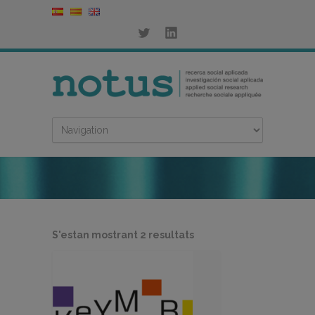
Ordenat
S'estan mostrant 2 resultats
per
més
recent