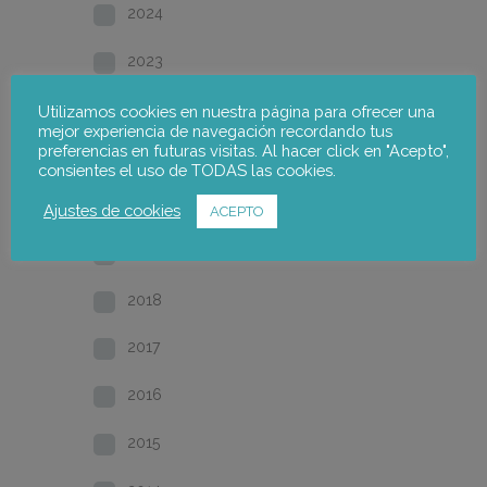
2024
2023
2022
Utilizamos cookies en nuestra página para ofrecer una
mejor experiencia de navegación recordando tus
preferencias en futuras visitas. Al hacer click en "Acepto",
2021
consientes el uso de TODAS las cookies.
2020
Ajustes de cookies
ACEPTO
2019
2018
2017
2016
2015