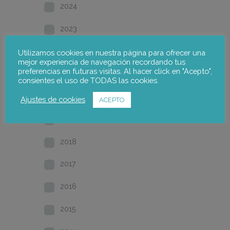
2024
2023
2022
Utilizamos cookies en nuestra página para ofrecer una
mejor experiencia de navegación recordando tus
preferencias en futuras visitas. Al hacer click en "Acepto",
2021
consientes el uso de TODAS las cookies.
2020
Ajustes de cookies
ACEPTO
2019
2018
2017
2016
2015