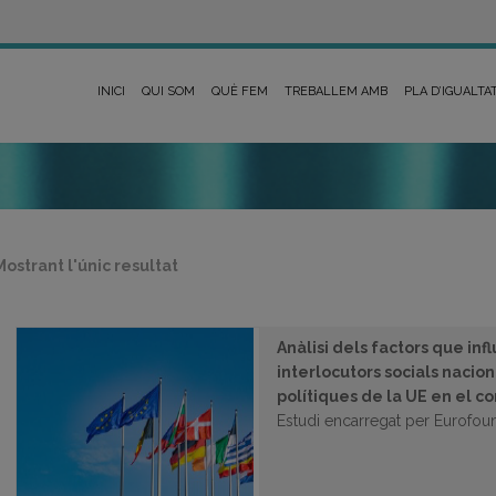
INICI
QUI SOM
QUÈ FEM
TREBALLEM AMB
PLA D’IGUALTA
Mostrant l'únic resultat
Anàlisi dels factors que inf
interlocutors socials nacion
polítiques de la UE en el 
Estudi encarregat per Eurofou