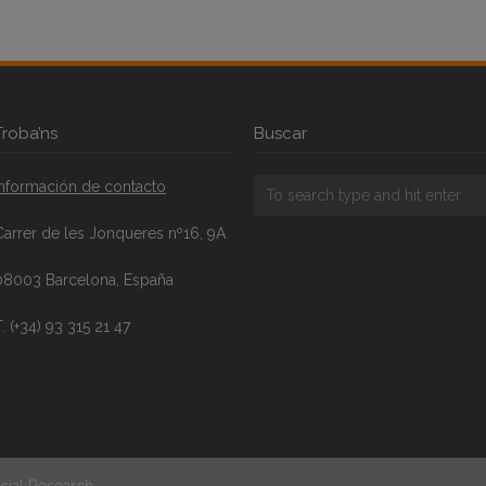
Troba’ns
Buscar
Información de contacto
Carrer de les Jonqueres nº16, 9A
08003 Barcelona, España
. (+34) 93 315 21 47
cial Research