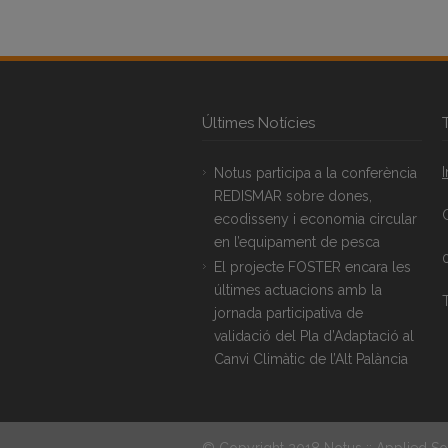
Últimes Notícies
Notus participa a la conferència
REDISMAR sobre dones,
ecodisseny i economia circular
en l’equipament de pesca
El projecte FOSTER encara les
últimes actuacions amb la
T
jornada participativa de
validació del Pla d’Adaptació al
Canvi Climàtic de l’Alt Palància
© Copyright 2018 Notus :: Applied So