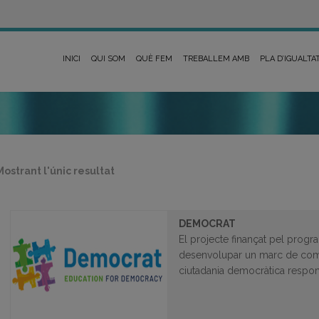
INICI
QUI SOM
QUÈ FEM
TREBALLEM AMB
PLA D’IGUALTA
Mostrant l'únic resultat
DEMOCRAT
El projecte finançat pel progr
desenvolupar un marc de com
ciutadania democràtica respo