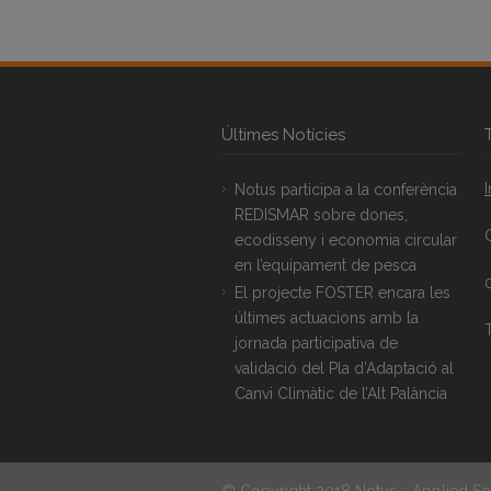
Últimes Notícies
Notus participa a la conferència
REDISMAR sobre dones,
ecodisseny i economia circular
en l’equipament de pesca
El projecte FOSTER encara les
últimes actuacions amb la
T
jornada participativa de
validació del Pla d’Adaptació al
Canvi Climàtic de l’Alt Palància
© Copyright 2018 Notus :: Applied So