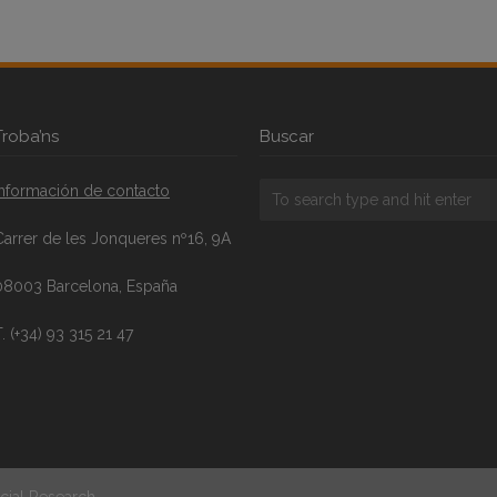
Troba’ns
Buscar
Información de contacto
Carrer de les Jonqueres nº16, 9A
08003 Barcelona, España
. (+34) 93 315 21 47
cial Research