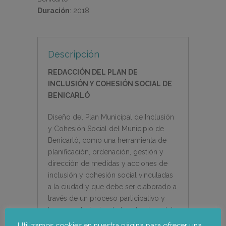
Duración
:
2018
Descripción
REDACCI
ÓN DEL PLAN DE
INCLUSIÓN Y COHESIÓ
N SOCIAL DE
BENICARL
Ó
Diseño del Plan Municipal de Inclusión
y Cohesión Social del Municipio de
Benicarló, como una herramienta de
planificación, ordenación, gestión y
dirección de medidas y acciones de
inclusión y cohesión social vinculadas
a la ciudad y que debe ser elaborado a
través de un proceso participativo y
transversal, siguiendo la estructura del
Plan Valenciano de Inclusión y
Utilizamos cookies en nuestra página para ofrecer una