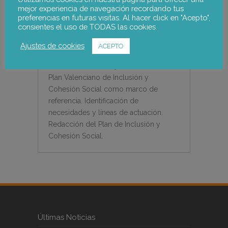
Cohesión Social como marco de
mejor experiencia de navegación recordando tus
preferencias en futuras visitas. Al hacer click en "Acepto",
referencia. Para ello, se realizar un
consientes el uso de TODAS las cookies.
estudio diagnóstico de la situación
actual y los servicios y programas
Ajustes de cookies
ACEPTO
existentes, entrevistas con
informadores clave y el estudio del
Plan Valenciano de Inclusión y
Cohesión Social como marco de
referencia. Identificación de
necesidades y líneas de actuación.
Redacción del Plan de Inclusión y
Cohesión Social.
Últimas Noticias