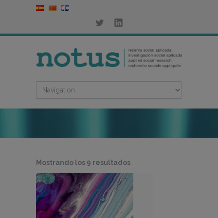
Ordenado
Mostrando los 9 resultados
por
los
últimos