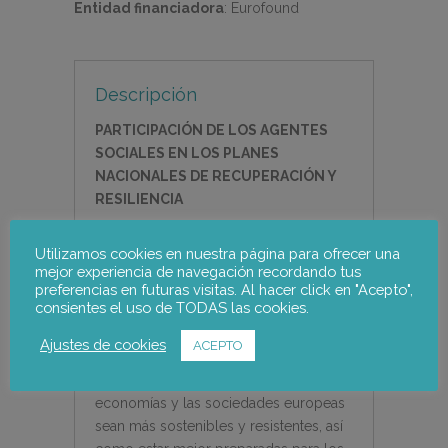
Entidad financiadora
:
Eurofound
Descripción
PARTICIPACIÓN DE LOS AGENTES
SOCIALES EN LOS PLANES
NACIONALES DE RECUPERACIÓN Y
RESILIENCIA
Este proyecto examina la calidad de la
Utilizamos cookies en nuestra página para ofrecer una
participación de los agentes sociales
mejor experiencia de navegación recordando tus
nacionales en el diseño y la aplicación
preferencias en futuras visitas. Al hacer click en "Acepto",
consientes el uso de TODAS las cookies.
de los planes de recuperación y
resiliencia (RRP), en el marco de
Ajustes de cookies
ACEPTO
NextGenerationEU. Los RRP tienen
como objetivo hacer que las
economías y las sociedades europeas
sean más sostenibles y resistentes, así