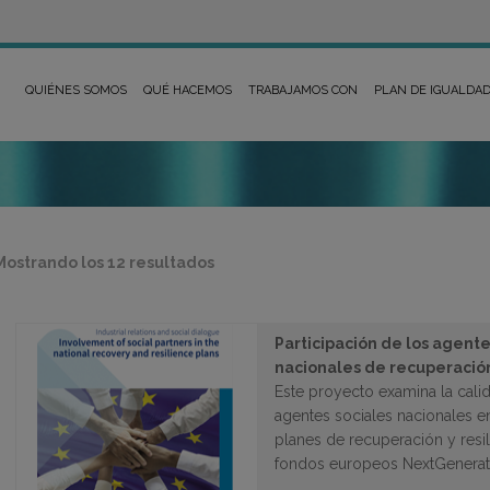
QUIÉNES SOMOS
QUÉ HACEMOS
TRABAJAMOS CON
PLAN DE IGUALDA
Ordenado
Mostrando los 12 resultados
por
los
últimos
Participación de los agente
nacionales de recuperación
Este proyecto examina la calid
agentes sociales nacionales en
planes de recuperación y resil
fondos europeos NextGenera