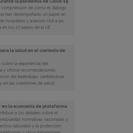
 durante la pandemia de Covid-19
la comprensión de cómo el diálogo
ctiva han desempeñado un papel en
e hospitales y aviación civil a las
 en los 27 países de la UE
 para la salud en el contexto de
s sobre la experiencia del
mia y ofrece recomendaciones
ación del teletrabajo, centrándose
 y en las cuestiones de salud
or en la economía de plataforma
ntribuir a los debates sobre el
s respuestas normativas nacionales y
echos laborales y la protección
plataformas y otros trabajadores