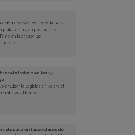
ormación económica liderada por el
lataformas, en particular el
ambién identifica las
rtidores
obre teletrabajo en los 27
ga
o analizar la legislación sobre el
 miembros y Noruega.
n colectiva en los sectores de