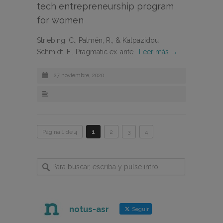
tech entrepreneurship program
for women
Striebing, C., Palmén, R., & Kalpazidou
Schmidt, E., Pragmatic ex-ante…
Leer más →
27 noviembre, 2020
Página 1 de 4
1
2
3
4
notus-asr
Seguir