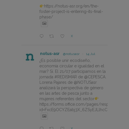
https://notus-asr.org/en/the-
foster-project-is-entering-its-final-
phase/
X
notus-asr
@notusasr
·
14 Jul
¿Es posible unir ecodiseño,
economía circular e igualdad en el
mar? Sí. El 21/07 participamos en la
jornada #REDISMAR de @CEPESCA.
Lorena Pajares de @NOTUSasr
analizará la perspectiva de género
en las artes de pesca junto a
mujeres referentes del sector
https://forms.office.com/pages/responsepage.
id=FxcE9OCYZEabj3X_6ZSyEJLlhcCnV5BFtDY
X