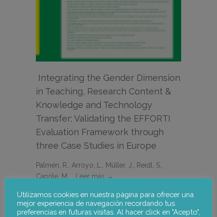
Integrating the Gender Dimension
in Teaching, Research Content &
Knowledge and Technology
Transfer: Validating the EFFORTI
Evaluation Framework through
three Case Studies in Europe
Palmén, R., Arroyo, L., Müller, J., Reidl, S.,
Caprile, M.,…
Leer más →
Utilizamos cookies en nuestra página para ofrecer una
27 noviembre, 2020
mejor experiencia de navegación recordando tus
preferencias en futuras visitas. Al hacer click en "Acepto",