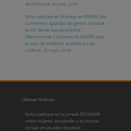
de EchoLove
16 junio, 2026
Notus participa en Bruselas en INSPIRE 2nd
Conference: Igualdad de género inclusiva
en I+D desde una perspectiva
interseccional. Lecciones de INSPIRE para
la base de evidencia, la práctica y las
políticas.
25 mayo, 2026
Últimas Noticias
Notus participa en la jornada REDISMAR
sobre mujeres, ecodiseño y economía
circular en las artes de pesca