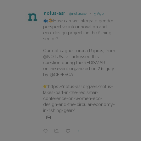
notus-asr
@notusasr
·
5 Ago
How can we integrate gender
perspective into innovation and
eco-design projects in the fishing
sector?
Our colleague Lorena Pajares, from
@NOTUSasr , adressed this
cuestion during the REDISMAR
online event organized on 21st july
by @CEPESCA
https://notus-asr.org/en/notus-
takes-part-in-the-redismar-
conference-on-women-eco-
design-and-the-circular-economy-
in-fishing-gear/
X